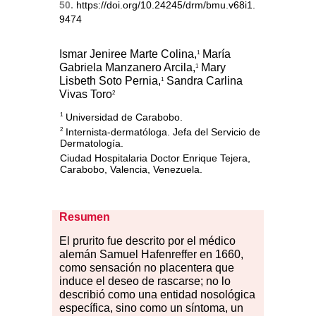
50.
https://doi.org/10.24245/drm/bmu.v68i1.
9474
Ismar Jeniree Marte Colina,
María
1
Gabriela Manzanero Arcila,
Mary
1
Lisbeth Soto Pernia,
Sandra Carlina
1
Vivas Toro
2
Universidad de Carabobo.
1
Internista-dermatóloga. Jefa del Servicio de
2
Dermatología.
Ciudad Hospitalaria Doctor Enrique Tejera,
Carabobo, Valencia, Venezuela.
Resumen
El prurito fue descrito por el médico
alemán Samuel Hafenreffer en 1660,
como sensación no placentera que
induce el deseo de rascarse; no lo
describió como una entidad nosológica
específica, sino como un síntoma, un