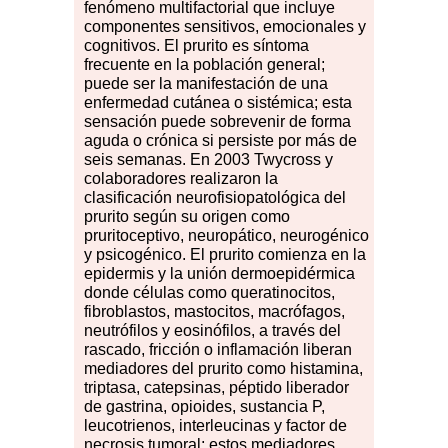
fenómeno multifactorial que incluye
componentes sensitivos, emocionales y
cognitivos. El prurito es síntoma
frecuente en la población general;
puede ser la manifestación de una
enfermedad cutánea o sistémica; esta
sensación puede sobrevenir de forma
aguda o crónica si persiste por más de
seis semanas. En 2003 Twycross y
colaboradores realizaron la
clasificación neurofisiopatológica del
prurito según su origen como
pruritoceptivo, neuropático, neurogénico
y psicogénico. El prurito comienza en la
epidermis y la unión dermoepidérmica
donde células como queratinocitos,
fibroblastos, mastocitos, macrófagos,
neutrófilos y eosinófilos, a través del
rascado, fricción o inflamación liberan
mediadores del prurito como histamina,
triptasa, catepsinas, péptido liberador
de gastrina, opioides, sustancia P,
leucotrienos, interleucinas y factor de
necrosis tumoral; estos mediadores