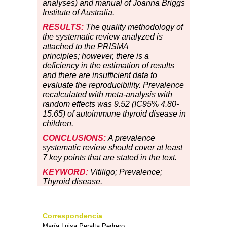
analyses) and manual of Joanna Briggs
Institute of Australia.
RESULTS:
The quality methodology of
the systematic review analyzed is
attached to the PRISMA
principles; however, there is a
deficiency in the estimation of results
and there are insufficient data to
evaluate the reproducibility. Prevalence
recalculated with meta-analysis with
random effects was 9.52 (IC95
%
4.80-
15.65) of autoimmune thyroid disease in
children.
CONCLUSIONS:
A prevalence
systematic review should cover at least
7 key points that are stated in the text.
KEYWORD:
Vitiligo; Prevalence;
Thyroid disease.
Correspondencia
María Luisa Peralta Pedrero