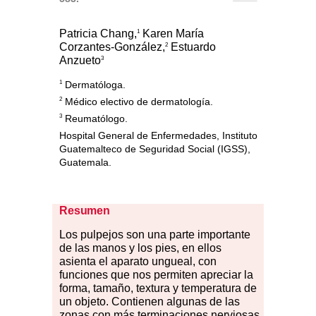
Patricia Chang,
Karen María
1
Corzantes-González,
Estuardo
2
Anzueto
3
1
Dermatóloga.
2
Médico electivo de dermatología.
3
Reumatólogo.
Hospital General de Enfermedades, Instituto
Guatemalteco de Seguridad Social (IGSS),
Guatemala.
Resumen
Los
pu
lpejos son una parte importante
de las manos y los pies, en ellos
asienta el aparato ungueal, con
funciones que nos permiten apreciar la
forma, tamaño, textura y temperatura de
un objeto. Contienen algunas de las
zonas con más terminaciones nerviosas