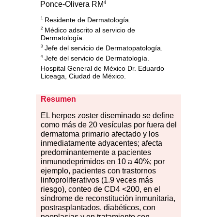
4
Ponce-Olivera RM
Residente de Dermatología.
1
Médico adscrito al servicio de
2
Dermatología.
Jefe del servicio de Dermatopatología.
3
Jefe del servicio de Dermatología.
4
Hospital General de México Dr. Eduardo
Liceaga, Ciudad de México.
Resumen
EL
h
erpes zoster diseminado se define
como más de 20 vesículas por fuera del
dermatoma primario afectado y los
inmediatamente adyacentes; afecta
predominantemente a pacientes
inmunodeprimidos en 10 a 40%; por
ejemplo, pacientes con trastornos
linfoproliferativos (1.9 veces más
riesgo), conteo de CD4 <200, en el
síndrome de reconstitución inmunitaria,
postrasplantados, diabéticos, con
neoplasias y en tratamiento con