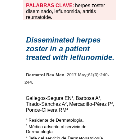
PALABRAS
CLAVE
:
herpes zoster
diseminado, leflunomida, artritis
reumatoide.
Disseminated herpes
zoster in a patient
treated with leflunomide.
Dermatol Rev Mex.
2017 May;61(3):240-
244.
1
1
Gallegos-Segura EN
, Barbosa A
,
2
3
Tirado-Sánchez A
, Mercadillo-Pérez P
,
4
Ponce-Olivera RM
Residente de Dermatología.
1
Médico adscrito al servicio de
2
Dermatología.
Jefe del servicio de Dermatopatología.
3