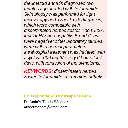
rheumatoid arthritis diagnosed two
months ago, treated with leflunomide.
Skin biopsy was performed for light
microscopy and Tzanck cytodiagnosis,
which were compatible with
disseminated herpes zoster. The ELISA
test for HIV and hepatitis B and C tests
were negative; other laboratory studies
were within normal parameters.
Intrahospital treatment was initiated with
acyclovir 600 mg IV every 8 hours for 7
days, with remission of the symptoms.
KEYWORDS:
disseminated herpes
zoster; leflunomide; rheumatoid arthritis
Correspondencia/correspondence
Dr. Andrés Tirado Sánchez
atsdermahgm@gmail.com