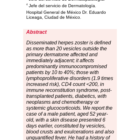
Jefe del servicio de Dermatología.
4
Hospital General de México Dr. Eduardo
Liceaga, Ciudad de México.
Abstract
Disseminated
he
rpes zoster is defined
as more than 20 vesicles outside the
primary dermatome affected and
immediately adjacent; it affects
predominantly immunocompromised
patients by 10 to 40%; those with
lymphoproliferative disorders (1.9 times
increased risk), CD4 count <200, in
immune reconstitution syndrome, post-
transplanted patients, diabetics, with
neoplasms and chemotherapy or
systemic glucocorticoids. We report the
case of a male patient, aged 52 year-
old, with a skin disease presented 6
days earlier, constituted by vesicles,
blood crusts and exulcerations and also
unquantified fever. He had a history of