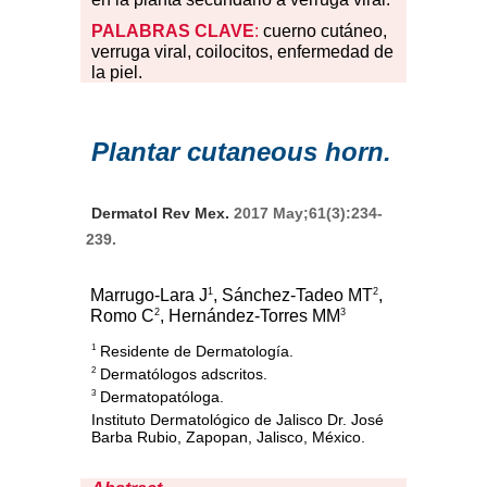
PALABRAS
CLAVE
:
cuerno cutáneo,
verruga viral, coilocitos, enfermedad de
la piel.
Plantar cutaneous horn.
Dermatol Rev Mex.
2017 May;61(3):234-
239.
1
2
Marrugo-Lara J
, Sánchez-Tadeo MT
,
2
3
Romo C
, Hernández-Torres MM
Residente de Dermatología.
1
Dermatólogos adscritos.
2
Dermatopatóloga.
3
Instituto Dermatológico de Jalisco Dr. José
Barba Rubio, Zapopan, Jalisco, México.