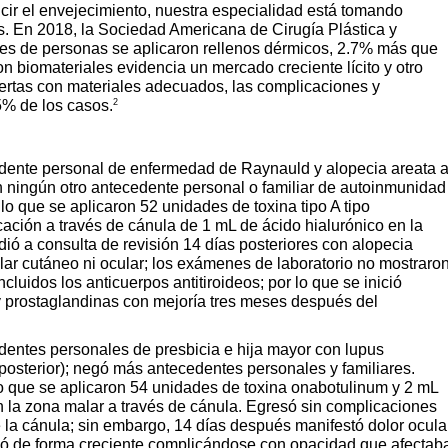
ucir el envejecimiento, nuestra especialidad está tomando
s. En 2018, la Sociedad Americana de Cirugía Plástica y
nes de personas se aplicaron rellenos dérmicos, 2.7% más que
n biomateriales evidencia un mercado creciente lícito y otro
ertas con materiales adecuados, las complicaciones y
2
5% de los casos.
dente personal de enfermedad de Raynauld y alopecia areata 
 ningún otro antecedente personal o familiar de autoinmunidad
lo que se aplicaron 52 unidades de toxina tipo A tipo
icación a través de cánula de 1 mL de ácido hialurónico en la
ió a consulta de revisión 14 días posteriores con alopecia
lar cutáneo ni ocular; los exámenes de laboratorio no mostraro
cluidos los anticuerpos antitiroideos; por lo que se inició
 y prostaglandinas con mejoría tres meses después del
entes personales de presbicia e hija mayor con lupus
 posterior); negó más antecedentes personales y familiares.
o que se aplicaron 54 unidades de toxina onabotulinum y 2 mL
en la zona malar a través de cánula. Egresó sin complicaciones
la cánula; sin embargo, 14 días después manifestó dolor ocula
ció de forma creciente complicándose con opacidad que afectab