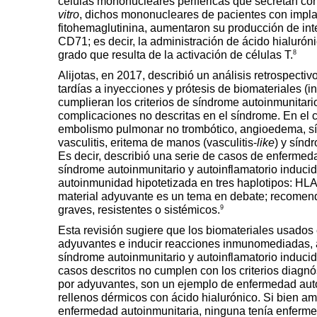
células mononucleares periféricas que secretan con
vitro
, dichos mononucleares de pacientes con implan
fitohemaglutinina, aumentaron su producción de i
CD71; es decir, la administración de ácido hialurón
8
grado que resulta de la activación de células T.
Alijotas, en 2017, describió un análisis retrospect
tardías a inyecciones y prótesis de biomateriales (i
cumplieran los criterios de síndrome autoinmunitari
complicaciones no descritas en el síndrome. En el 
embolismo pulmonar no trombótico, angioedema, sín
vasculitis, eritema de manos (vasculitis-
like
) y sínd
Es decir, describió una serie de casos de enfermed
síndrome autoinmunitario y autoinflamatorio induci
autoinmunidad hipotetizada en tres haplotipos:
material adyuvante es un tema en debate; recomend
9
graves, resistentes o sistémicos.
Esta revisión sugiere que los biomateriales usados
adyuvantes e inducir reacciones inmunomediadas, a
síndrome autoinmunitario y autoinflamatorio induci
casos descritos no cumplen con los criterios diagnó
por adyuvantes, son un ejemplo de enfermedad auto
rellenos dérmicos con ácido hialurónico. Si bien a
enfermedad autoinmunitaria, ninguna tenía enfermed