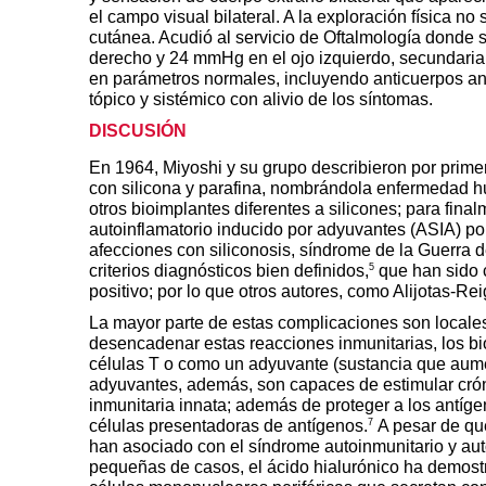
el campo visual bilateral. A la exploración física no
cutánea. Acudió al servicio de Oftalmología donde 
derecho y 24 mmHg en el ojo izquierdo, secundaria 
en parámetros normales, incluyendo anticuerpos anti
tópico y sistémico con alivio de los síntomas.
DISCUSIÓN
En 1964, Miyoshi y su grupo describieron por prime
con silicona y parafina, nombrándola enfermedad 
otros bioimplantes diferentes a silicones; para fina
autoinflamatorio inducido por adyuvantes (ASIA) p
afecciones con siliconosis, síndrome de la Guerra d
5
criterios diagnósticos bien definidos,
que han sido cr
positivo; por lo que otros autores, como Alijotas-Re
La mayor parte de estas complicaciones son locales
desencadenar estas reacciones inmunitarias, los bi
células T o como un adyuvante (sustancia que aumen
adyuvantes, además, son capaces de estimular cróni
inmunitaria innata; además de proteger a los antíg
7
células presentadoras de antígenos.
A pesar de que
han asociado con el síndrome autoinmunitario y aut
pequeñas de casos, el ácido hialurónico ha demos