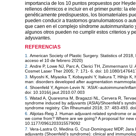
importancia de los 10 puntos propuestos por Heyde
rellenos dérmicos e incluir en el primer punto: la 
genéticamente predispuestos, los biomateriales p
pueden conducir a trastornos granulomatosos o aut
que caen en el complejo síndrome autoinmunitario y
algunos otros pueden no cumplir estos criterios y
adyuvantes.
REFERENCIAS
1.
American Society of Plastic Surgery. Statistics of 2018,
acceso el 10 de febrero 2020)
2.
Andre P, Lowe NJ, Parc A, Clerici TH, Zimmermann U. Ad
Cosmet Laser Ther 2005; 7: 171- 6. doi: 10.1080/1476
3.
Miyoshi K, Miyaoka T, Kobayashi Y, Itakura T, Hihijo K
man: disorders developed after augmentation mammoplast
4.
Shoenfeld Y, Agmon-Levin N. ‘ASIA’–autoimmune/inflam
doi: 10.1016/j.jaut.2010.07.003
5.
Watad A, Quaresma M, Bragazzi NL, Cervera R, Tervae
syndrome induced by adjuvants (ASIA)/Shoenfeld’s syndrom
syndrome registry. Clin Rheumatol 2018; 37: 483-493. d
6.
Alijotas-Reig J. Human adjuvant-related syndrome or
we come from? Where are we going? A proposal for new di
10.1177/0961203315579092
7.
Vera-Lastra O, Medina G, Cruz-Dominguez MDP, Jara L
adjuvants (Shoenfeld’s syndrome): clinical and immunolog