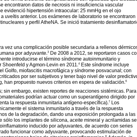
 se encontraron datos de necrosis ni insuficiencia vascular
se evidenció hipertensión intraocular: 25 mmHg en el ojo
a uveítis anterior. Los exámenes de laboratorio se encontraron
nucleares y perfil AtheNA. Se inició tratamiento desinflamatori
ra vez una complicación posible secundaria a rellenos dérmico
3
humana por adyuvante.
De 2008 a 2012, se reportaron casos c
lmente introducirse el término síndrome autoinmunitario y
4
or Shoenfeld y Agmon-Levin en 2011.
Este síndrome incluye
el Golfo, miofascitis macrofágica y síndrome posvacunal; con
iticados por ser subjetivos y tener bajo nivel de valor predictiv
6
ig, han propuesto nuevos criterios en espera de validación.
; sin embargo, existen reportes de reacciones sistémicas. Para
omateriales podrían actuar como un superantígeno dirigido por
7
ta la respuesta inmunitaria antígeno-específica).
Los
camente el sistema inmunitario a través de la respuesta
enos de la degradación, dando una exposición prolongada a las
 sólo los implantes de silicona, aceite mineral y acrilamidas se
oinflamatorio inducido por adyuvantes, de acuerdo con series
trado funcionar como adyuvante, provocando estimulación de
8