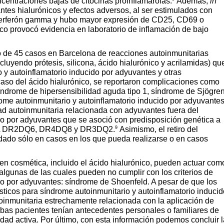
centraciones bajas de citocinas proinflamaroias.
Además,
in
tes hialurónicos y efectos adversos, al ser estimulados con
nterferón gamma y hubo mayor expresión de CD25, CD69 o
ico provocó evidencia en laboratorio de inflamación de bajo
ivo de 45 casos en Barcelona de reacciones autoinmunitarias
ncluyendo prótesis, silicona, ácido hialurónico y acrilamidas) qu
o y autoinflamatorio inducido por adyuvantes y otras
caso del ácido hialurónico, se reportaron complicaciones como
drome de hipersensibilidad aguda tipo 1, síndrome de Sjögren
rome autoinmunitario y autoinflamatorio inducido por adyuvantes
ad autoinmunitaria relacionada con adyuvantes fuera del
do por adyuvantes que se asoció con predisposición genética a
9
 HLA DR2DQ6, DR4DQ8 y DR3DQ2.
Asimismo, el retiro del
ado sólo en casos en los que pueda realizarse o en casos
 en cosmética, incluido el ácido hialurónico, pueden actuar com
lgunas de las cuales pueden no cumplir con los criterios de
do por adyuvantes: síndrome de Shoenfeld. A pesar de que los
sticos para síndrome autoinmunitario y autoinflamatorio inducid
inmunitaria estrechamente relacionada con la aplicación de
mbas pacientes tenían antecedentes personales o familiares de
ad activa. Por último, con esta información podemos concluir l