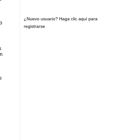
¿Nuevo usuario?
Haga clic aquí para
o
registrarse
s
on
o