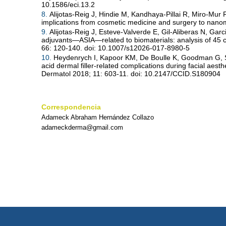
10.1586/eci.13.2
8.
Alijotas-Reig J, Hindie M, Kandhaya-Pillai R, Miro-Mur F.
implications from cosmetic medicine and surgery to nano
9.
Alijotas-Reig J, Esteve-Valverde E, Gil-Aliberas N, G
adjuvants—ASIA—related to biomaterials: analysis of 45 
66: 120-140. doi: 10.1007/s12026-017-8980-5
10.
Heydenrych I, Kapoor KM, De Boulle K, Goodman G, Sw
acid dermal filler-related complications during facial ae
Dermatol 2018; 11: 603-11. doi: 10.2147/CCID.S180904
Correspondencia
Adameck Abraham Hernández Collazo
adameckderma@gmail.com