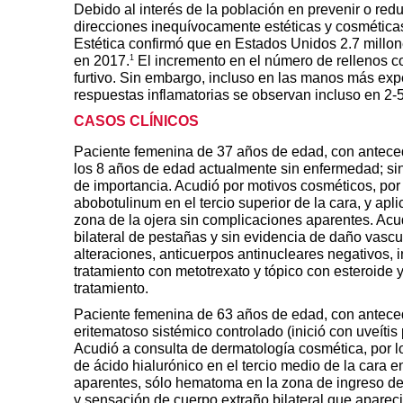
Debido al interés de la población en prevenir o red
direcciones inequívocamente estéticas y cosmética
Estética confirmó que en Estados Unidos 2.7 millo
1
en 2017.
El incremento en el número de rellenos co
furtivo. Sin embargo, incluso en las manos más exp
respuestas inflamatorias se observan incluso en 2-
CASOS CLÍNICOS
Paciente femenina de 37 años de edad, con antece
los 8 años de edad actualmente sin enfermedad; sin
de importancia. Acudió por motivos cosméticos, por 
abobotulinum en el tercio superior de la cara, y apl
zona de la ojera sin complicaciones aparentes. Acud
bilateral de pestañas y sin evidencia de daño vascu
alteraciones, anticuerpos antinucleares negativos, in
tratamiento con metotrexato y tópico con esteroide
tratamiento.
Paciente femenina de 63 años de edad, con anteced
eritematoso sistémico controlado (inició con uveítis
Acudió a consulta de dermatología cosmética, por l
de ácido hialurónico en el tercio medio de la cara 
aparentes, sólo hematoma en la zona de ingreso de 
y sensación de cuerpo extraño bilateral que apare