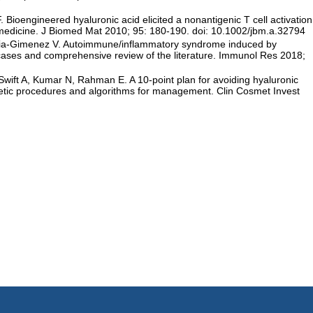
 Bioengineered hyaluronic acid elicited a nonantigenic T cell activation
medicine. J Biomed Mat 2010; 95: 180-190. doi: 10.1002/jbm.a.32794
arcia-Gimenez V. Autoimmune/inflammatory syndrome induced by
cases and comprehensive review of the literature. Immunol Res 2018;
ift A, Kumar N, Rahman E. A 10-point plan for avoiding hyaluronic
sthetic procedures and algorithms for management. Clin Cosmet Invest