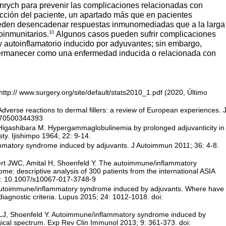
nrych para prevenir las complicaciones relacionadas con
elección del paciente, un apartado más que en pacientes
ueden desencadenar respuestas inmunomediadas que a la larga
10
oinmunitarios.
Algunos casos pueden sufrir complicaciones
 autoinflamatorio inducido por adyuvantes; sin embargo,
 permanecer como una enfermedad inducida o relacionada con
 http:// www.surgery.org/site/default/stats2010_1.pdf (2020, Último
verse reactions to dermal fillers: a review of European experiences. 
4170500344393
, Higashibara M. Hypergammaglobulinemia by prolonged adjuvanticity in
y. Ijishimpo 1964; 22: 9-14.
matory syndrome induced by adjuvants. J Autoimmun 2011; 36: 4-8.
rt JWC, Amital H, Shoenfeld Y. The autoimmune/inflammatory
e: descriptive analysis of 300 patients from the international ASIA
oi: 10.1007/s10067-017-3748-9
 autoimmune/inflammatory syndrome induced by adjuvants. Where have
agnostic criteria. Lupus 2015; 24: 1012-1018. doi:
J, Shoenfeld Y. Autoimmune/inflammatory syndrome induced by
ical spectrum. Exp Rev Clin Immunol 2013; 9: 361-373. doi: