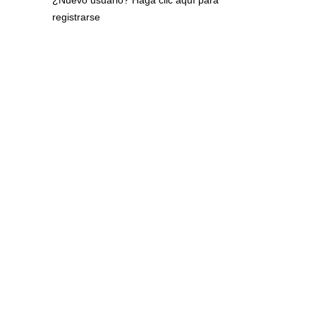
¿Nuevo usuario?
Haga clic aquí para
registrarse