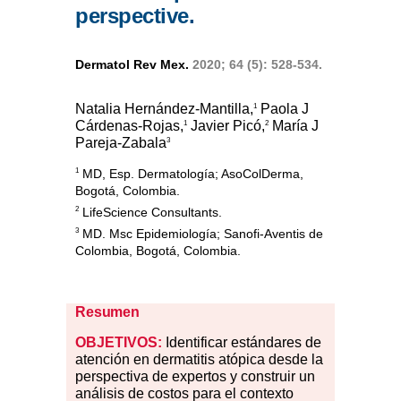
perspective.
Dermatol Rev Mex.
2020; 64 (5): 528-534.
Natalia Hernández-Mantilla,
Paola J
1
Cárdenas-Rojas,
Javier Picó,
María J
1
2
Pareja-Zabala
3
1
MD, Esp. Dermatología; AsoColDerma,
Bogotá, Colombia.
2
LifeScience Consultants.
3
MD. Msc Epidemiología; Sanofi-Aventis de
Colombia, Bogotá, Colombia.
Resumen
OBJETIVOS:
Identificar estándares de
atención en dermatitis atópica desde la
perspectiva de expertos y construir un
análisis de costos para el contexto