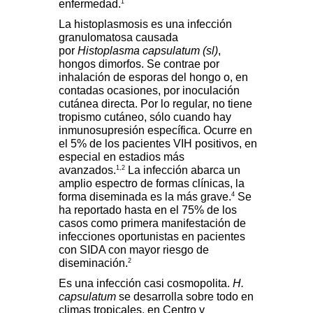
1
enfermedad.
La histoplasmosis es una infección
granulomatosa causada
por
Histoplasma capsulatum (sl)
,
hongos dimorfos. Se contrae por
inhalación de esporas del hongo o, en
contadas ocasiones, por inoculación
cutánea directa. Por lo regular, no tiene
tropismo cutáneo, sólo cuando hay
inmunosupresión específica. Ocurre en
el 5% de los pacientes VIH positivos, en
especial en estadios más
1,2
avanzados.
La infección abarca un
amplio espectro de formas clínicas, la
4
forma diseminada es la más grave.
Se
ha reportado hasta en el 75% de los
casos como primera manifestación de
infecciones oportunistas en pacientes
con SIDA con mayor riesgo de
2
diseminación.
Es una infección casi cosmopolita.
H.
capsulatum
se desarrolla sobre todo en
climas tropicales, en Centro y