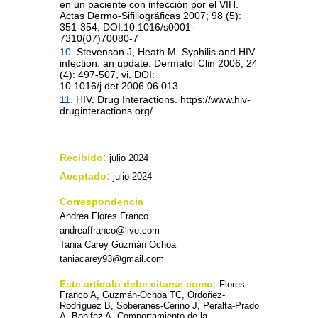
en un paciente con infección por el VIH.
Actas Dermo-Sifiliográficas 2007; 98 (5):
351-354. DOI:10.1016/s0001-
7310(07)70080-7
10.
Stevenson J, Heath M. Syphilis and HIV
infection: an update. Dermatol Clin 2006; 24
(4): 497-507, vi. DOI:
10.1016/j.det.2006.06.013
11.
HIV. Drug Interactions. https://www.hiv-
druginteractions.org/
Recibido:
julio 2024
Aceptado:
julio 2024
Correspondencia
Andrea Flores Franco
andreaffranco@live.com
Tania Carey Guzmán Ochoa
taniacarey93@gmail.com
Este artículo debe citarse como:
Flores-
Franco A, Guzmán-Ochoa TC, Ordoñez-
Rodríguez B, Soberanes-Cerino J, Peralta-Prado
A, Bonifaz A. Comportamiento de la