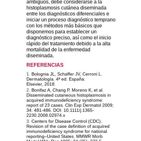
ambiguos, debe considerarse a la
histoplasmosis cutánea diseminada
entre los diagnósticos diferenciales e
iniciar un proceso diagnóstico temprano
con los métodos más básicos que
disponemos para establecer un
diagnóstico preciso, así como el inicio
rápido del tratamiento debido a la alta
mortalidad de la enfermedad
diseminada.
REFERENCIAS
1.
Bolognia JL, Schaffer JV, Cerroni L.
Dermatología. 4ª ed. España:
Elsevier, 2018.
2.
Bonifaz A, Chang P, Moreno K, et al.
Disseminated cutaneous histoplasmosis in
acquired immunodeficiency syndrome:
report of 23 cases. Clin Exp Dermatol 2009;
34: 481-486. DOI: 10.1111/j.1365-
2230.2008.02974.x
3.
Centers for Disease Control (CDC).
Revision of the case definition of acquired
immunodeficiency syndrome for national
reporting–United States. MMWR Morb