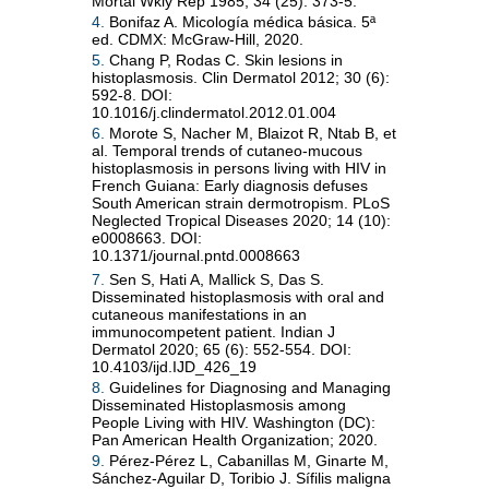
Mortal Wkly Rep 1985; 34 (25): 373-5.
4.
Bonifaz A. Micología médica básica. 5ª
ed. CDMX: McGraw-Hill, 2020.
5.
Chang P, Rodas C. Skin lesions in
histoplasmosis. Clin Dermatol 2012; 30 (6):
592-8. DOI:
10.1016/j.clindermatol.2012.01.004
6.
Morote S, Nacher M, Blaizot R, Ntab B, et
al. Temporal trends of cutaneo-mucous
histoplasmosis in persons living with HIV in
French Guiana: Early diagnosis defuses
South American strain dermotropism. PLoS
Neglected Tropical Diseases 2020; 14 (10):
e0008663. DOI:
10.1371/journal.pntd.0008663
7.
Sen S, Hati A, Mallick S, Das S.
Disseminated histoplasmosis with oral and
cutaneous manifestations in an
immunocompetent patient. Indian J
Dermatol 2020; 65 (6): 552-554. DOI:
10.4103/ijd.IJD_426_19
8.
Guidelines for Diagnosing and Managing
Disseminated Histoplasmosis among
People Living with HIV. Washington (DC):
Pan American Health Organization; 2020.
9.
Pérez-Pérez L, Cabanillas M, Ginarte M,
Sánchez-Aguilar D, Toribio J. Sífilis maligna