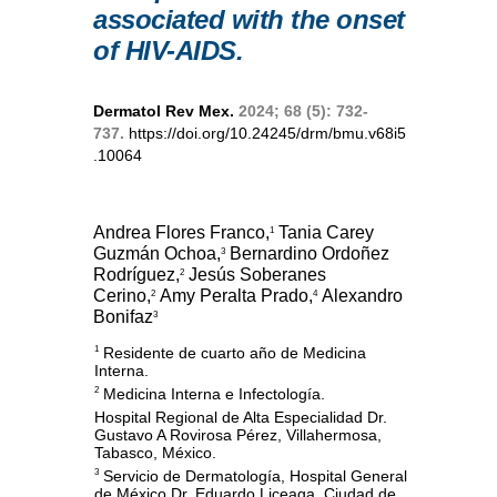
associated with the onset
of HIV-AIDS.
Dermatol Rev Mex.
2024; 68 (5): 732-
737.
https://doi.org/10.24245/drm/bmu.v68i5
.10064
Andrea Flores Franco,
Tania Carey
1
Guzmán Ochoa,
Bernardino Ordoñez
3
Rodríguez,
Jesús Soberanes
2
Cerino,
Amy Peralta Prado,
Alexandro
2
4
Bonifaz
3
Residente de cuarto año de Medicina
1
Interna.
Medicina Interna e Infectología.
2
Hospital Regional de Alta Especialidad Dr.
Gustavo A Rovirosa Pérez, Villahermosa,
Tabasco, México.
Servicio de Dermatología, Hospital General
3
de México Dr. Eduardo Liceaga. Ciudad de