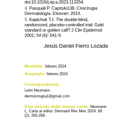
doi:10.1016/j.ejca.2023.113254.
4.
Pasquali P. Capítulo138. Criocirugía
Dermatología. Elsevier; 2019.
5.
Kaptchuk TJ. The double-blind,
randomized, placebo-controlled trial: Gold
standard or golden calf? J Clin Epidemiol
2001; 54 (6): 541-9.
Jesús Daniel Fierro Lozada
Recibido:
febrero 2024
Aceptado:
febrero 2024
Correspondencia
León Neumann
dermocirugí
a1@gmail.com
Este artículo debe citarse como:
Neumann
L. Carta al editor. Dermatol Rev Mex 2024; 68
(2): 265-268.