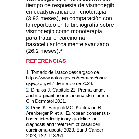
tiempo de respuesta de vismodegib
en coadyuvancia con crioterapia
(3.93 meses), en comparación con
lo reportado en la bibliografía sobre
vismodegib como monoterapia
para tratar el carcinoma
basocelular localmente avanzado
(26.2 meses).
3
REFERENCIAS
1.
Tomado de listado descargado de
https://www.datos.gov.co/resource/nauz-
qkjw.json, el 7 de marzo de 2024.
2.
Dinulos J. Capítulo 21. Premalignant
and malignant nonmelanoma skin tumors.
Clin Dermatol 2021.
3.
Peris K, Fargnoli MC, Kaufmann R,
Arenberger P, et al. European consensus-
based interdisciplinary guideline for
diagnosis and treatment of basal cell
carcinoma-update 2023. Eur J Cancer
2023; 192: 113254.