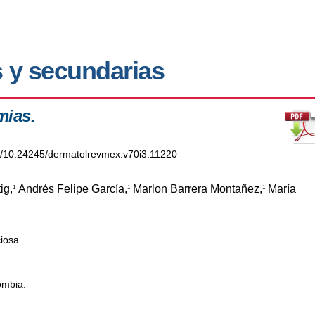
 y secundarias
mias.
rg/10.24245/dermatolrevmex.v70i3.11220
ig,
Andrés Felipe García,
Marlon Barrera Montañez,
María
1
1
1
iosa.
ombia.