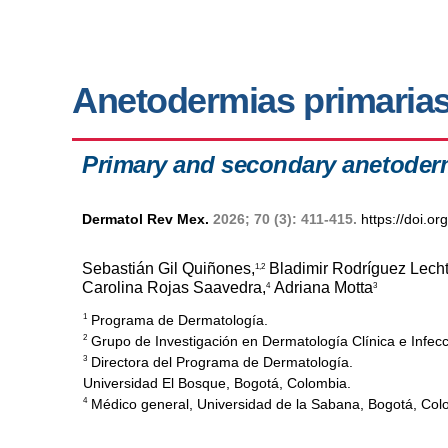
Anetodermias primarias
Primary and secondary anetoder
Dermatol Rev Mex.
2026; 70 (3): 411-415.
https://doi.o
Sebastián Gil Quiñones,
Bladimir Rodríguez Lecht
1,2
Carolina Rojas Saavedra,
Adriana Motta
4
3
Programa de Dermatología.
1
Grupo de Investigación en Dermatología Clínica e Infecc
2
Directora del Programa de Dermatología.
3
Universidad El Bosque, Bogotá, Colombia.
Médico general, Universidad de la Sabana, Bogotá, Col
4