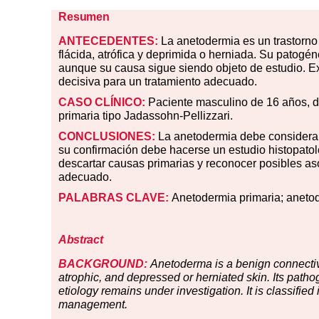
Resumen
ANTECEDENTES:
La anetodermia es un trastorno 
flácida, atrófica y deprimida o herniada. Su patogéne
aunque su causa sigue siendo objeto de estudio. Ex
decisiva para un tratamiento adecuado.
CASO CLÍNICO:
Paciente masculino de 16 años, d
primaria tipo Jadassohn-Pellizzari.
CONCLUSIONES:
La anetodermia debe considerarse
su confirmación debe hacerse un estudio histopatol
descartar causas primarias y reconocer posibles as
adecuado.
PALABRAS CLAVE:
Anetodermia primaria; anetoder
Abstract
BACKGROUND:
Anetoderma is a benign connective
atrophic, and depressed or herniated skin. Its pathog
etiology remains under investigation. It is classifie
management.