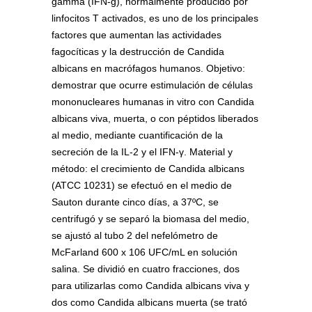
gamma (IFN-g), normalmente producido por
linfocitos T activados, es uno de los principales
factores que aumentan las actividades
fagocíticas y la destrucción de Candida
albicans en macrófagos humanos. Objetivo:
demostrar que ocurre estimulación de células
mononucleares humanas in vitro con Candida
albicans viva, muerta, o con péptidos liberados
al medio, mediante cuantificación de la
secreción de la IL-2 y el IFN-γ. Material y
método: el crecimiento de Candida albicans
(ATCC 10231) se efectuó en el medio de
Sauton durante cinco días, a 37ºC, se
centrifugó y se separó la biomasa del medio,
se ajustó al tubo 2 del nefelómetro de
McFarland 600 x 106 UFC/mL en solución
salina. Se dividió en cuatro fracciones, dos
para utilizarlas como Candida albicans viva y
dos como Candida albicans muerta (se trató