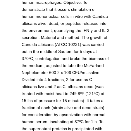
human macrophages. Objective: To
demonstrate that it occurs stimulation of
human mononuclear cells in vitro with Candida
albicans alive, dead, or peptides released into
the environment, quantifying the IFN-γ and IL-2
secretion. Material and method: The growth of
Candida albicans (ATCC 10231) was carried
out in the middle of Sauton, for 5 days at
370ºC, centrifugation and broke the biomass of
the medium, adjusted to tube the McFarland
Nephelometer 600 2 x 106 CFU/mL saline.
Divided into 4 fractions, 2 for use as C.
albicans live and 2 as C. albicans dead (was
treated with moist heat to 249.8ºF (121ºC) at
15 lbs of pressure for 15 minutes). It takes a
fraction of each (strain alive and dead strain)
for consideration by opsonization with normal
human serum, incubating at 37ºC for 1 h. To
the supernatant proteins is precipitated with