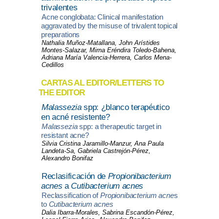
trivalentes
Acne conglobata: Clinical manifestation
aggravated by the misuse of trivalent topical
preparations
Nathalia Muñoz-Matallana, John Arístides
Montes-Salazar, Mirna Eréndira Toledo-Bahena,
Adriana María Valencia-Herrera, Carlos Mena-
Cedillos
CARTAS AL EDITOR/LETTERS TO
THE EDITOR
Malassezia
spp: ¿blanco terapéutico
en acné resistente?
Malassezia
spp: a therapeutic target in
resistant acne?
Silvia Cristina Jaramillo-Manzur, Ana Paula
Landeta-Sa, Gabriela Castrejón-Pérez,
Alexandro Bonifaz
Reclasificación de
Propionibacterium
acnes
a
Cutibacterium acnes
Reclassification of
Propionibacterium acne
s
to
Cutibacterium acnes
Dalia Ibarra-Morales, Sabrina Escandón-Pérez,