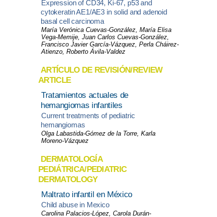
Expression of CD34, Ki-67, p53 and
cytokeratin AE1/AE3 in solid and adenoid
basal cell carcinoma
María Verónica Cuevas-González, María Elisa
Vega-Memije, Juan Carlos Cuevas-González,
Francisco Javier García-Vázquez, Perla Cháirez-
Atienzo, Roberto Ávila-Valdez
ARTÍCULO DE REVISIÓN/REVIEW
ARTICLE
Tratamientos actuales de
hemangiomas infantiles
Current treatments of pediatric
hemangiomas
Olga Labastida-Gómez de la Torre, Karla
Moreno-Vázquez
DERMATOLOGÍA
PEDIÁTRICA/PEDIATRIC
DERMATOLOGY
Maltrato infantil en México
Child abuse in Mexico
Carolina Palacios-López, Carola Durán-