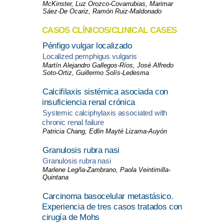
McKinster, Luz Orozco-Covarrubias, Marimar
Sáez-De Ocariz, Ramón Ruiz-Maldonado
CASOS CLÍNICOS/CLINICAL CASES
Pénfigo vulgar localizado
Localized pemphigus vulgaris
Martín Alejandro Gallegos-Ríos, José Alfredo
Soto-Ortiz, Guillermo Solís-Ledesma
Calcifilaxis sistémica asociada con
insuficiencia renal crónica
Systemic calciphylaxis associated with
chronic renal failure
Patricia Chang, Edlin Mayté Lizama-Auyón
Granulosis rubra nasi
Granulosis rubra nasi
Marlene Legña-Zambrano, Paola Veintimilla-
Quintana
Carcinoma basocelular metastásico.
Experiencia de tres casos tratados con
cirugía de Mohs