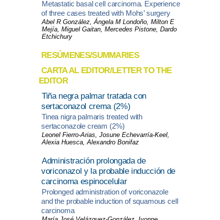
Metastatic basal cell carcinoma. Experience
of three cases treated with Mohs’ surgery
Abel R González, Ángela M Londoño, Milton E
Mejía, Miguel Gaitan, Mercedes Pistone, Dardo
Etchichury
RESÚMENES/SUMMARIES
CARTA AL EDITOR/LETTER TO THE
EDITOR
Tiña negra palmar tratada con
sertaconazol crema (2%)
Tinea nigra palmaris treated with
sertaconazole cream (2%)
Leonel Fierro-Arias, Josune Echevarría-Keel,
Alexia Huesca, Alexandro Bonifaz
Administración prolongada de
voriconazol y la probable inducción de
carcinoma espinocelular
Prolonged administration of voriconazole
and the probable induction of squamous cell
carcinoma
María José Velázquez-González, Ivonne