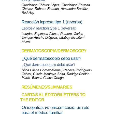
Guadalupe Chávez-López, Guadalupe Estrada-
Chávez, Roberto Estrada, Alexandro Bonifaz,
Rod Hay
Reacción leprosa tipo 1 (reversa)
Leprosy reaction type 1 (reversal)
Lourdes Espinosa-Alonzo-Romero, Carlos
Enrique Atoche-Diéguez, Ixtabay Ilizaliturri-
Flores
DERMATOSCOPIA/DERMOSCOPY
¿Qué dermatoscopio debo usar?
¿Qué dermatoscopio debo usar?
Nilda Eliana Gómez-Bernal, Rebeca Rodríguez-
Cabral, Gisela Montoya-Sosa, Rodrigo Roldán-
Marín, Blanca Carlos-Ortega
RESÚMENES/SUMMARIES
CARTAS AL EDITOR/LETTERS TO
THE EDITOR
Onicopatías
vs
onicomicosis: un reto
para el médico familiar