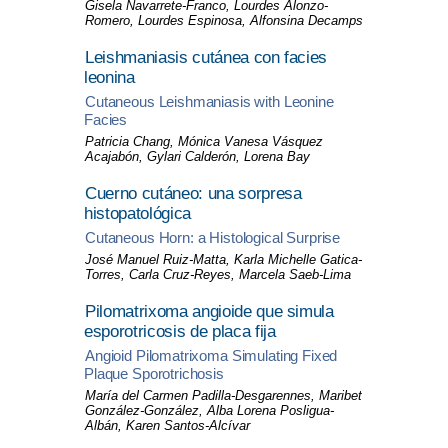
Gisela Navarrete-Franco, Lourdes Alonzo-
Romero, Lourdes Espinosa, Alfonsina Decamps
Leishmaniasis cutánea con facies
leonina
Cutaneous Leishmaniasis with Leonine
Facies
Patricia Chang, Mónica Vanesa Vásquez
Acajabón, Gylari Calderón, Lorena Bay
Cuerno cutáneo: una sorpresa
histopatológica
Cutaneous Horn: a Histological Surprise
José Manuel Ruiz-Matta, Karla Michelle Gatica-
Torres, Carla Cruz-Reyes, Marcela Saeb-Lima
Pilomatrixoma angioide que simula
esporotricosis de placa fija
Angioid Pilomatrixoma Simulating Fixed
Plaque Sporotrichosis
María del Carmen Padilla-Desgarennes, Maribet
González-González, Alba Lorena Posligua-
Albán, Karen Santos-Alcívar