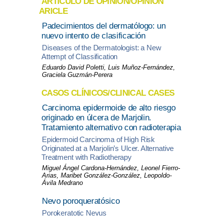
ARTÍCULO DE OPINIÓN/OPINION
ARICLE
Padecimientos del dermatólogo: un
nuevo intento de clasificación
Diseases of the Dermatologist: a New
Attempt of Classification
Eduardo David Poletti, Luis Muñoz-Fernández,
Graciela Guzmán-Perera
CASOS CLÍNICOS/CLINICAL CASES
Carcinoma epidermoide de alto riesgo
originado en úlcera de Marjolin.
Tratamiento alternativo con radioterapia
Epidermoid Carcinoma of High Risk
Originated at a Marjolin’s Ulcer. Alternative
Treatment with Radiotherapy
Miguel Ángel Cardona-Hernández, Leonel Fierro-
Arias, Maribet González-González, Leopoldo-
Ávila Medrano
Nevo poroqueratósico
Porokeratotic Nevus