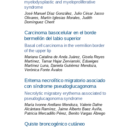
myelodysplastic and myeloproliferative
syndrome
José Manuel Díaz González, Julio César Jasso
Olivares, Martín Iglesias Morales, Judith
Domínguez Cherit
Carcinoma basocelular en el borde
bermellón del labio superior
Basal cell carcinoma in the vermilion border
of the upper lip
Mariana Catalina de Anda Juárez, Gisela Reyes
Martínez, Tamar Hajar Zervianski, Eduwiges
Martínez Luna, Daniela Gutiérrez Mendoza,
Verónica Fonte Ávalos
Eritema necrolítico migratorio asociado
con síndrome pseudoglucagonoma
Necrolytic migratory erythema associated to
pseudoglucagonoma syndrome
María Ivonne Arellano Mendoza, Valerie Dafne
Alcántara Ramírez, Jaime Alberto Baez Aviña,
Patricia Mercadillo Pérez, Benito Vargas Ábrego
Quiste broncogénico cutáneo