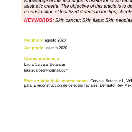
Knowledge of this technique is useful for facial reco
aesthetic criteria. The objective of this article is to 
reconstruction of localized defects in the lips, chee
KEYWORDS:
Skin cancer; Skin flaps; Skin neopla
Recibido:
agosto 2020
Aceptado:
agosto 2020
Correspondencia
Laura Carvajal Betancur
lauriscarbet@hotmail.com
Este artículo debe citarse como:
Carvajal-Betancur L, V
para la reconstrucción de defectos faciales. Dermatol Rev Mex