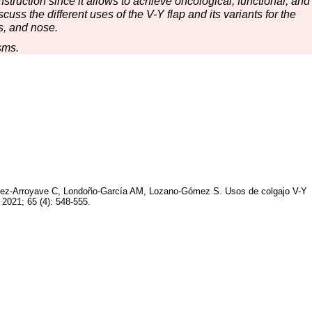
nstruction since it allows to achieve oncological, functional, and
discuss the different uses of the V-Y flap and its variants for the
ks, and nose.
sms.
élez-Arroyave C, Londoño-García AM, Lozano-Gómez S. Usos de colgajo V-Y
 2021; 65 (4): 548-555.