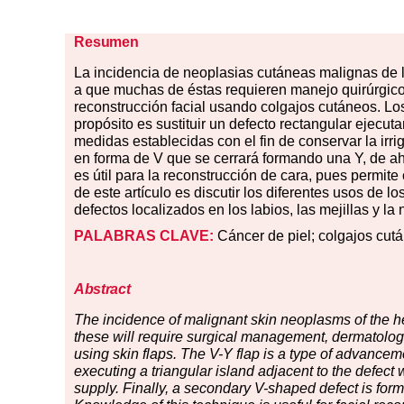
Resumen
La
inc
idencia de neoplasias cutáneas malignas de l
a que muchas de éstas requieren manejo quirúrgico
reconstrucción facial usando colgajos cutáneos. Lo
propósito es sustituir un defecto rectangular ejecu
medidas establecidas con el fin de conservar la irr
en forma de V que se cerrará formando una Y, de ah
es útil para la reconstrucción de cara, pues permite 
de este artículo es discutir los diferentes usos de l
defectos localizados en los labios, las mejillas y la n
PALABRAS CLAVE:
Cáncer de piel; colgajos cut
Abstract
The incidence of malignant skin neoplasms of the h
these will require surgical management, dermatologis
using skin flaps. The V-Y flap is a type of advanceme
executing a triangular island adjacent to the defec
supply. Finally, a secondary V-shaped defect is form