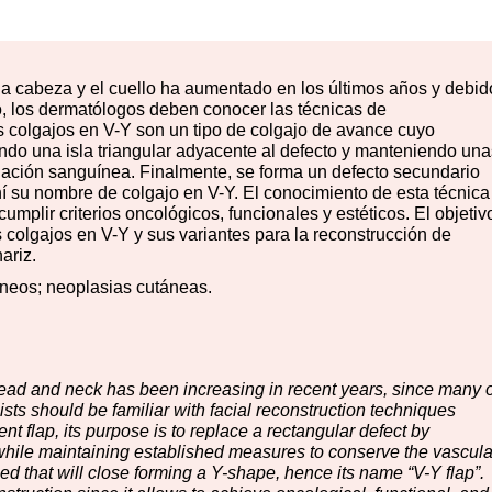
a cabeza y el cuello ha aumentado en los últimos años y debid
, los dermatólogos deben conocer las técnicas de
s colgajos en V-Y son un tipo de colgajo de avance cuyo
tando una isla triangular adyacente al defecto y manteniendo una
igación sanguínea. Finalmente, se forma un defecto secundario
í su nombre de colgajo en V-Y. El conocimiento de esta técnica
cumplir criterios oncológicos, funcionales y estéticos. El objetiv
os colgajos en V-Y y sus variantes para la reconstrucción de
ariz.
áneos; neoplasias cutáneas.
ead and neck has been increasing in recent years, since many o
ts should be familiar with facial reconstruction techniques
nt flap, its purpose is to replace a rectangular defect by
t while maintaining established measures to conserve the vascula
ed that will close forming a Y-shape, hence its name “V-Y flap”.