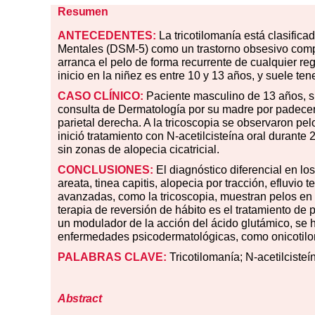
Resumen
ANTECEDENTES:
La tricotilomanía está clasifica
Mentales (DSM-5) como un trastorno obsesivo compu
arranca el pelo de forma recurrente de cualquier reg
inicio en la niñez es entre 10 y 13 años, y suele ten
CASO CLÍNICO:
Paciente masculino de 13 años, si
consulta de Dermatología por su madre por padecer
parietal derecha. A la tricoscopia se observaron p
inició tratamiento con N-acetilcisteína oral durante
sin zonas de alopecia cicatricial.
CONCLUSIONES:
El diagnóstico diferencial en lo
areata, tinea capitis, alopecia por tracción, efluvio
avanzadas, como la tricoscopia, muestran pelos en 
terapia de reversión de hábito es el tratamiento de 
un modulador de la acción del ácido glutámico, se 
enfermedades psicodermatológicas, como onicotiloman
PALABRAS CLAVE:
Tricotilomanía; N-acetilcisteí
Abstract