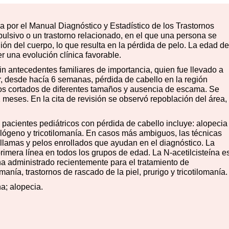
da por el Manual Diagnóstico y Estadístico de los Trastornos
lsivo o un trastorno relacionado, en el que una persona se
ión del cuerpo, lo que resulta en la pérdida de pelo. La edad de
er una evolución clínica favorable.
n antecedentes familiares de importancia, quien fue llevado a
, desde hacía 6 semanas, pérdida de cabello en la región
elos cortados de diferentes tamaños y ausencia de escama. Se
 2 meses. En la cita de revisión se observó repoblación del área,
s pacientes pediátricos con pérdida de cabello incluye: alopecia
 telógeno y tricotilomanía. En casos más ambiguos, las técnicas
llamas y pelos enrollados que ayudan en el diagnóstico. La
primera línea en todos los grupos de edad. La N-acetilcisteína e
ha administrado recientemente para el tratamiento de
ía, trastornos de rascado de la piel, prurigo y tricotilomanía.
na; alopecia.