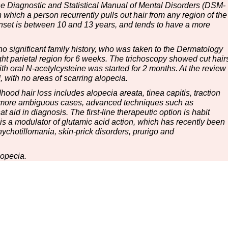
the Diagnostic and Statistical Manual of Mental Disorders (DSM-
 which a person recurrently pulls out hair from any region of the
 onset is between 10 and 13 years, and tends to have a more
no significant family history, who was taken to the Dermatology
right parietal region for 6 weeks. The trichoscopy showed cut hair
ith oral N-acetylcysteine was started for 2 months. At the review
 with no areas of scarring alopecia.
dhood hair loss includes alopecia areata, tinea capitis, traction
 In more ambiguous cases, advanced techniques such as
t aid in diagnosis. The first-line therapeutic option is habit
 is a modulator of glutamic acid action, which has recently been
chotillomania, skin-prick disorders, prurigo and
lopecia.