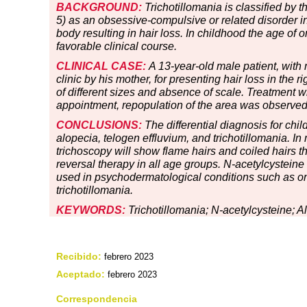
BACKGROUND:
Trichotillomania is classified by 
5) as an obsessive-compulsive or related disorder in
body resulting in hair loss. In childhood the age of
favorable clinical course.
CLINICAL CASE:
A 13-year-old male patient, with 
clinic by his mother, for presenting hair loss in the 
of different sizes and absence of scale. Treatment w
appointment, repopulation of the area was observed,
CONCLUSIONS:
The differential diagnosis for chil
alopecia, telogen effluvium, and trichotillomania.
trichoscopy will show flame hairs and coiled hairs tha
reversal therapy in all age groups. N-acetylcysteine
used in psychodermatological conditions such as ony
trichotillomania.
KEYWORDS:
Trichotillomania; N-acetylcysteine; A
Recibido:
febrero 2023
Aceptado:
febrero 2023
Correspondencia