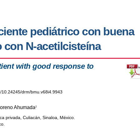
ciente pediátrico con buena
 con N-acetilcisteína
atient with good response to
org/10.24245/drm/bmu.v68i4.9943
Moreno Ahumada
2
a privada, Culiacán, Sinaloa, México.
co.