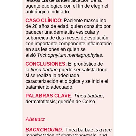
relavancia de la identificación de su
agente etiológico con el fin de elegir el
antifúngico indicado.
CASO CLÍNICO:
Paciente masculino
de 28 años de edad, quien consultó por
padecer una dermatitis vesicular y
seborreica de dos meses de evolución
con importante componente inflamatorio
en sus lesiones en quien se
aisló
Trichophytum mentagrophytes
.
CONCLUSIONES:
El pronóstico de
la
tinea barbae
puede ser satisfactorio
si se realiza la adecuada
caracterización etiológica y se inicia el
tratamiento adecuado.
PALABRAS CLAVE:
Tinea barbae
;
dermatofitosis; querión de Celso.
Abstract
BACKGROUND:
Tinea barbae
is a rare
manifestation of dermatophytosis, and