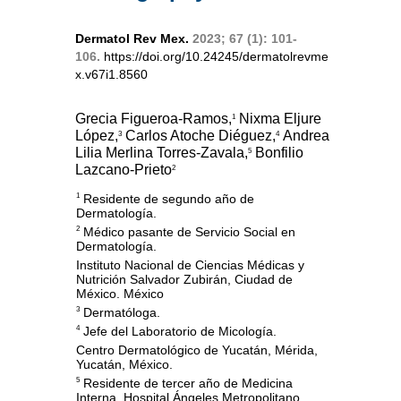
Dermatol Rev Mex.
2023; 67 (1): 101-
106.
https://doi.org/10.24245/dermatolrevme
x.v67i1.8560
Grecia Figueroa-Ramos,
Nixma Eljure
1
López,
Carlos Atoche Diéguez,
Andrea
3
4
Lilia Merlina Torres-Zavala,
Bonfilio
5
Lazcano-Prieto
2
Residente de segundo año de
1
Dermatología.
Médico pasante de Servicio Social en
2
Dermatología.
Instituto Nacional de Ciencias Médicas y
Nutrición Salvador Zubirán, Ciudad de
México. México
Dermatóloga.
3
Jefe del Laboratorio de Micología.
4
Centro Dermatológico de Yucatán, Mérida,
Yucatán, México.
Residente de tercer año de Medicina
5
Interna, Hospital Ángeles Metropolitano,