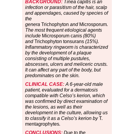
BACKGROUND:
Tinea capitis is an
infection or parasitism of the hair, scalp
and appendages, caused by species of
the
genera
Trichophyton
and
Microsporum
.
The most frequent etiological agents
include
Microsporum canis
(80%)
and
Trichophyton tonsurans
(15%).
Inflammatory ringworm is characterized
by the development of a plaque
consisting of multiple pustules,
abscesses, ulcers and meliceric crusts.
It can affect any part of the body, but
predominates on the skin.
CLINICAL CASE:
A 6-year-old male
patient, evaluated for a dermatosis
compatible with Celso’s kerion, which
was confirmed by direct examination of
the lesions, as well as their
development in the culture, allowing us
to classify it as a Celso’s kerion by
T.
mentagrophytes
.
CONCLUSIONS:
Due to the