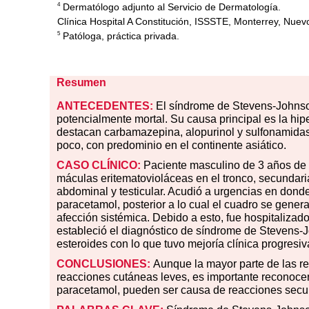
Dermatólogo adjunto al Servicio de Dermatología.
4
Clínica Hospital A Constitución, ISSSTE, Monterrey, Nuev
Patóloga, práctica privada.
5
Resumen
ANTECEDENTES:
El síndrome de Stevens-Johns
potencialmente mortal. Su causa principal es la hip
destacan carbamazepina, alopurinol y sulfonamidas
poco, con predominio en el continente asiático.
CASO CLÍNICO:
Paciente masculino de 3 años de e
máculas eritematovioláceas en el tronco, secundaria
abdominal y testicular. Acudió a urgencias en donde
paracetamol, posterior a lo cual el cuadro se gene
afección sistémica. Debido a esto, fue hospitalizad
estableció el diagnóstico de síndrome de Stevens-J
esteroides con lo que tuvo mejoría clínica progresiv
CONCLUSIONES:
Aunque la mayor parte de las re
reacciones cutáneas leves, es importante reconoc
paracetamol, pueden ser causa de reacciones secu