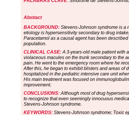
PALABRAS CLAVE:
Síndrome de Stevens-Johnson;
Abstract
BACKGROUND:
Stevens-Johnson syndrome is a ra
etiology is hypersensitivity secondary to drug inta
Paracetamol as a causal agent has been described i
population.
CLINICAL CASE:
A 3-years-old male patient with a
violaceous macules on the trunk secondary to the ad
pain. He went to the emergency room where he rece
After this, he began to exhibit blisters and areas of
hospitalized in the pediatric intensive care unit w
His main treatment was focused on immunoglobulin a
improvement.
CONCLUSIONS:
Although most of drug hypersensitiv
to recognize that even seemingly innocuous medicat
Stevens-Johnson syndrome.
KEYWORDS:
Stevens-Johnson syndrome; Toxic epi