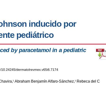
ohnson inducido por
nte pediátrico
d by paracetamol in a pediatric
org/10.24245/dermatolrevmex.v65i6.7174
havira,
Abraham Benjamín Alfaro-Sánchez,
Rebeca del C
2
3