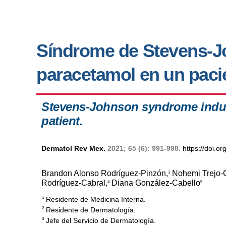
Síndrome de Stevens-J
paracetamol en un pacie
Stevens-Johnson syndrome induce
patient.
Dermatol Rev Mex.
2021; 65 (6): 991-998.
https://doi.
Brandon Alonso Rodríguez-Pinzón,
Nohemi Trejo-C
1
Rodríguez-Cabral,
Diana González-Cabello
4
5
Residente de Medicina Interna.
1
Residente de Dermatología.
2
Jefe del Servicio de Dermatología.
3