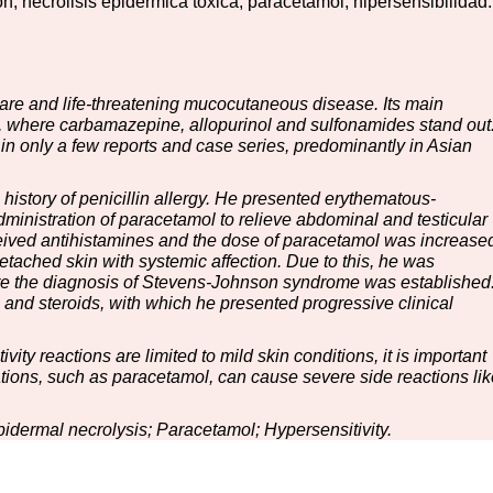
 necrólisis epidérmica tóxica; paracetamol; hipersensibilidad.
re and life-threatening mucocutaneous disease. Its main
ke, where carbamazepine, allopurinol and sulfonamides stand out
n only a few reports and case series, predominantly in Asian
 history of penicillin allergy. He presented erythematous-
ministration of paracetamol to relieve abdominal and testicular
ived antihistamines and the dose of paracetamol was increase
 detached skin with systemic affection. Due to this, he was
here the diagnosis of Stevens-Johnson syndrome was established
nd steroids, with which he presented progressive clinical
ity reactions are limited to mild skin conditions, it is important
ions, such as paracetamol, can cause severe side reactions lik
dermal necrolysis; Paracetamol; Hypersensitivity.