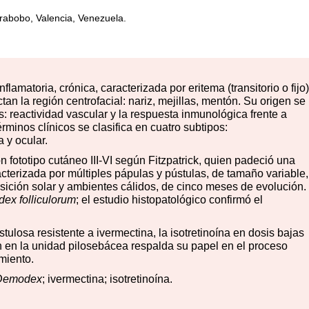
arabobo, Valencia, Venezuela.
lamatoria, crónica, caracterizada por eritema (transitorio o fijo)
an la región centrofacial: nariz, mejillas, mentón. Su origen se
 reactividad vascular y la respuesta inmunológica frente a
érminos clínicos se clasifica en cuatro subtipos:
 y ocular.
fototipo cutáneo III-VI según Fitzpatrick, quien padeció una
acterizada por múltiples pápulas y pústulas, de tamaño variable,
osición solar y ambientes cálidos, de cinco meses de evolución.
ex folliculorum
; el estudio histopatológico confirmó el
losa resistente a ivermectina, la isotretinoína en dosis bajas
ón en la unidad pilosebácea respalda su papel en el proceso
miento.
Demodex
; ivermectina; isotretinoína.