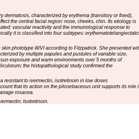
 dermatosis, characterized by erythema (transitory or fixed),
ct the central facial region: nose, cheeks, chin. Its etiology is
ated: vascular reactivity and the immunological response to
nically it is classified into four subtypes: erythematotelangiectatic
skin phototype III/VI according to Fitzpatrick. She presented wi
acterized by multiple papules and pustules of variable size,
y sun exposure and warm environments over 5 months of
liculorum
; the histopathological study confirmed the
 resistant to ivermectin, isotretinoin in low doses
count that its action on the pilosebaceous unit supports its role 
-manage rosacea.
Ivermectin; Isotretinoin.