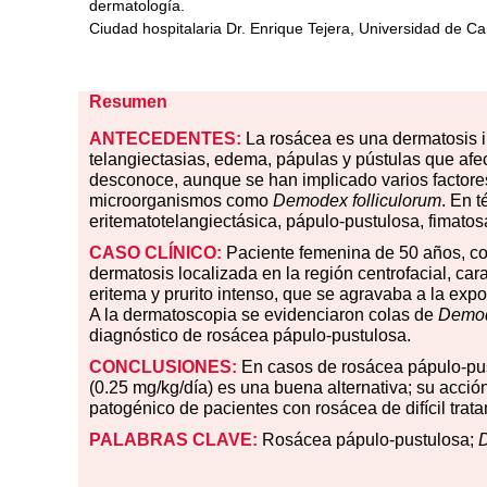
dermatología.
Ciudad hospitalaria Dr. Enrique Tejera, Universidad de C
Resumen
ANTECEDENTES:
La rosácea es una dermatosis inf
telangiectasias, edema, pápulas y pústulas que afect
desconoce, aunque se han implicado varios factores:
microorganismos como
Demodex folliculorum
. En t
eritematotelangiectásica, pápulo-pustulosa, fimatosa
CASO
CLÍNICO:
Paciente femenina de 50 años, con 
dermatosis localizada en la región centrofacial, car
eritema y prurito intenso, que se agravaba a la exp
A la dermatoscopia se evidenciaron colas de
Demod
diagnóstico de rosácea pápulo-pustulosa.
CONCLUSIONES:
En casos de rosácea pápulo-pustu
(0.25 mg/kg/día) es una buena alternativa; su acci
patogénico de pacientes con rosácea de difícil trata
PALABRAS
CLAVE:
Rosácea pápulo-pustulosa;