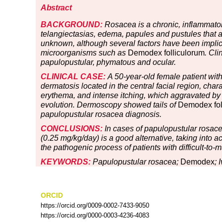
Abstract
BACKGROUND:
Rosacea is a chronic, inflammatory
telangiectasias, edema, papules and pustules that affe
unknown, although several factors have been implic
microorganisms such as
Demodex folliculorum
. Cli
papulopustular, phymatous and ocular.
CLINICAL CASE:
A 50-year-old female patient with 
dermatosis located in the central facial region, char
erythema, and intense itching, which aggravated b
evolution. Dermoscopy showed tails of
Demodex fol
papulopustular rosacea diagnosis.
CONCLUSIONS:
In cases of papulopustular rosacea
(0.25 mg/kg/day) is a good alternative, taking into ac
the pathogenic process of patients with difficult-to
KEYWORDS:
Papulopustular rosacea;
Demodex
; 
ORCID
https://orcid.org/0009-0002-7433-9050
https://orcid.org/0000-0003-4236-4083