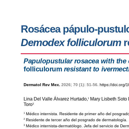
Rosácea pápulo-pustulo
Demodex folliculorum
r
Papulopustular rosacea with the
folliculorum
resistant to ivermect
Dermatol Rev Mex.
2026; 70 (1): 51-56.
https://doi.org
Lina Del Valle Álvarez Hurtado,
Mary Lisbeth Soto 
1
Toro
3
Médico internista. Residente de primer año del posgrad
1
Residente de tercer año del posgrado de dermatología.
2
Médico internista-dermatólogo. Jefa del servicio de D
3