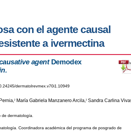
sa con el agente causal
esistente a ivermectina
 causative agent
Demodex
in.
/10.24245/dermatolrevmex.v70i1.10949
Pernia,
María Gabriela Manzanero Arcila,
Sandra Carlina Viva
2
2
o de dermatología.
ermatología. Coordinadora académica del programa de posgrado de