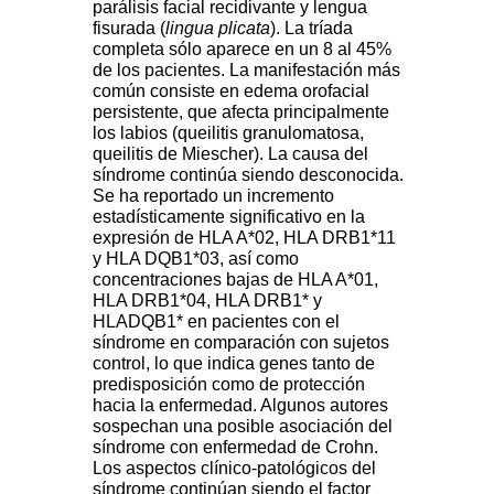
parálisis facial recidivante y lengua
fisurada (
lingua plicata
). La tríada
completa sólo aparece en un 8 al 45%
de los pacientes. La manifestación más
común consiste en edema orofacial
persistente, que afecta principalmente
los labios (queilitis granulomatosa,
queilitis de Miescher). La causa del
síndrome continúa siendo desconocida.
Se ha reportado un incremento
estadísticamente significativo en la
expresión de HLA A*02, HLA DRB1*11
y HLA DQB1*03, así como
concentraciones bajas de HLA A*01,
HLA DRB1*04, HLA DRB1* y
HLADQB1* en pacientes con el
síndrome en comparación con sujetos
control, lo que indica genes tanto de
predisposición como de protección
hacia la enfermedad. Algunos autores
sospechan una posible asociación del
síndrome con enfermedad de Crohn.
Los aspectos clínico-patológicos del
síndrome continúan siendo el factor