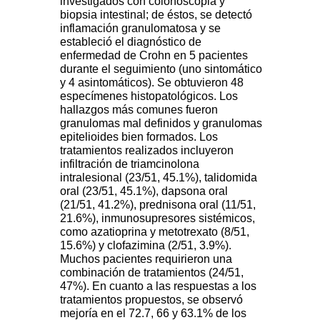
investigados con colonoscopia y
biopsia intestinal; de éstos, se detectó
inflamación granulomatosa y se
estableció el diagnóstico de
enfermedad de Crohn en 5 pacientes
durante el seguimiento (uno sintomático
y 4 asintomáticos). Se obtuvieron 48
especímenes histopatológicos. Los
hallazgos más comunes fueron
granulomas mal definidos y granulomas
epitelioides bien formados. Los
tratamientos realizados incluyeron
infiltración de triamcinolona
intralesional (23/51, 45.1%), talidomida
oral (23/51, 45.1%), dapsona oral
(21/51, 41.2%), prednisona oral (11/51,
21.6%), inmunosupresores sistémicos,
como azatioprina y metotrexato (8/51,
15.6%) y clofazimina (2/51, 3.9%).
Muchos pacientes requirieron una
combinación de tratamientos (24/51,
47%). En cuanto a las respuestas a los
tratamientos propuestos, se observó
mejoría en el 72.7, 66 y 63.1% de los