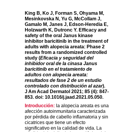
King B, Ko J, Forman S, Ohyama M,
Mesinkovska N, Yu G, McCollam J,
Gamalo M, Janes J, Edson-Heredia E,
Holzwarth K, Dutronc Y. Efficacy and
safety of the oral Janus kinase
inhibitor baricitinib in the treatment of
adults with alopecia areata: Phase 2
results from a randomized controlled
study (
Eficacia y seguridad del
inhibidor oral de la cinasa Janus
baricitinib en el tratamiento de
adultos con alopecia areata:
resultados de fase 2 de un estudio
controlado con distribución al azar
).
J Am Acad Dermatol 2021; 85 (4): 847-
853. doi: 10.1016/j.jaad.2021.05.050.
Introducción:
la alopecia areata es una
afección autoinmunitaria caracterizada
por pérdida de cabello inflamatoria y sin
cicatrices que tiene un efecto
significativo en la calidad de vida. La