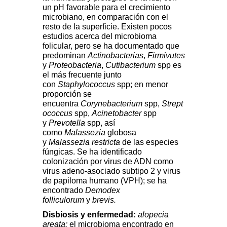
un pH favorable para el crecimiento
microbiano, en comparación con el
resto de la superficie. Existen pocos
estudios acerca del microbioma
folicular, pero se ha documentado que
predominan
Actinobacterias
,
Firmivutes
y
Proteobacteria
,
Cutibacterium
spp es
el más frecuente junto
con
Staphylococcus
spp; en menor
proporción se
encuentra
Corynebacterium
spp,
Strept
ococcus
spp,
Acinetobacter
spp
y
Prevotella
spp, así
como
Malassezia
globosa
y
Malassezia
restricta
de las especies
fúngicas. Se ha identificado
colonización por virus de ADN como
virus adeno-asociado subtipo 2 y virus
de papiloma humano (VPH); se ha
encontrado
Demodex
folliculorum
y
brevis.
Disbiosis y enfermedad:
alopecia
areata:
el microbioma encontrado en