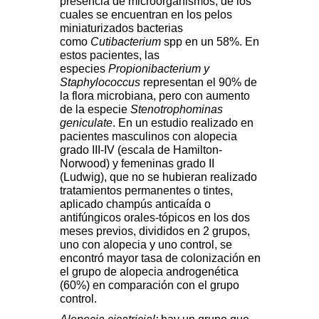
presencia de microorganismos, de los
cuales se encuentran en los pelos
miniaturizados bacterias
como
Cutibacterium
spp en un 58%. En
estos pacientes, las
especies
Propionibacterium y
Staphylococcus
representan el 90% de
la flora microbiana, pero con aumento
de la especie
Stenotrophominas
geniculate
. En un estudio realizado en
pacientes masculinos con alopecia
grado III-IV (escala de Hamilton-
Norwood) y femeninas grado II
(Ludwig), que no se hubieran realizado
tratamientos permanentes o tintes,
aplicado champús anticaída o
antifúngicos orales-tópicos en los dos
meses previos, divididos en 2 grupos,
uno con alopecia y uno control, se
encontró mayor tasa de colonización en
el grupo de alopecia androgenética
(60%) en comparación con el grupo
control.