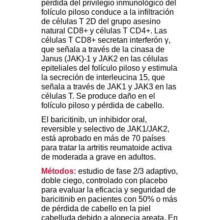
pérdida del privilegio inmunológico del
folículo piloso conduce a la infiltración
de células T 2D del grupo asesino
natural CD8+ y células T CD4+. Las
células T CD8+ secretan interferón γ,
que señala a través de la cinasa de
Janus (JAK)-1 y JAK2 en las células
epiteliales del folículo piloso y estimula
la secreción de interleucina 15, que
señala a través de JAK1 y JAK3 en las
células T. Se produce daño en el
folículo piloso y pérdida de cabello.
El baricitinib, un inhibidor oral,
reversible y selectivo de JAK1/JAK2,
está aprobado en más de 70 países
para tratar la artritis reumatoide activa
de moderada a grave en adultos.
Métodos:
estudio de fase 2/3 adaptivo,
doble ciego, controlado con placebo
para evaluar la eficacia y seguridad de
baricitinib en pacientes con 50% o más
de pérdida de cabello en la piel
cabelluda debido a alopecia areata. En