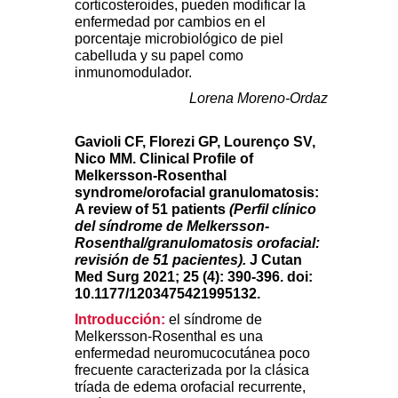
corticosteroides, pueden modificar la
enfermedad por cambios en el
porcentaje microbiológico de piel
cabelluda y su papel como
inmunomodulador.
Lorena Moreno-Ordaz
Gavioli CF, Florezi GP, Lourenço SV,
Nico MM. Clinical Profile of
Melkersson-Rosenthal
syndrome/orofacial granulomatosis:
A review of 51 patients
(Perfil clínico
del síndrome de Melkersson-
Rosenthal/granulomatosis orofacial:
revisión de 51 pacientes).
J Cutan
Med Surg 2021; 25 (4): 390-396. doi:
10.1177/1203475421995132.
Introducción:
el síndrome de
Melkersson-Rosenthal es una
enfermedad neuromucocutánea poco
frecuente caracterizada por la clásica
tríada de edema orofacial recurrente,