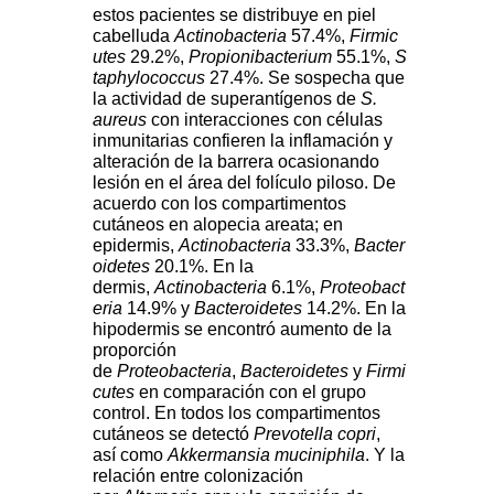
estos pacientes se distribuye en piel
cabelluda
Actinobacteria
57.4%,
Firmic
utes
29.2%,
Propionibacterium
55.1%,
S
taphylococcus
27.4%. Se sospecha que
la actividad de superantígenos de
S.
aureus
con interacciones con células
inmunitarias confieren la inflamación y
alteración de la barrera ocasionando
lesión en el área del folículo piloso. De
acuerdo con los compartimentos
cutáneos en alopecia areata; en
epidermis,
Actinobacteria
33.3%,
Bacter
oidetes
20.1%. En la
dermis,
Actinobacteria
6.1%,
Proteobact
eria
14.9% y
Bacteroidetes
14.2%. En la
hipodermis se encontró aumento de la
proporción
de
Proteobacteria
,
Bacteroidetes
y
Firmi
cutes
en comparación con el grupo
control. En todos los compartimentos
cutáneos se detectó
Prevotella copri
,
así como
Akkermansia muciniphila
. Y la
relación entre colonización