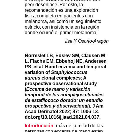
peor desenlace. Por esto, la
recomendación es una exploración
física completa en pacientes con
melanoma, así como un seguimiento
estricto, con insistencia en la región
donde ocurrió el primer melanoma.
Ilse Y Osorio-Aragón
Nørreslet LB, Edslev SM, Clausen M-
L, Flachs EM, Ebbehøj NE, Andersen
PS, et al. Hand eczema and temporal
variation of
Staphylococcus
aureus
clonal complexes: A
prospective observational study
(
Eccema de mano y variación
temporal de los complejos clonales
de estafilococo dorado: un estudio
prospectivo y observacional
).
J Am
Acad Dermatol 2022; 87: 1006-13.
doi.org/10.1016/j.jaad.2021.04.037.
Introducción:
más de la mitad de las
personas con eccema de mano están