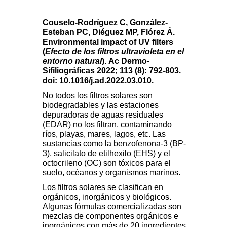
Couselo-Rodríguez C, González-
Esteban PC, Diéguez MP, Flórez Á.
Environmental impact of UV filters
(
Efecto de los filtros ultravioleta en el
entorno natural
).
Ac Dermo-
Sifiliográficas 2022; 113 (8): 792-803.
doi: 10.1016/j.ad.2022.03.010.
No todos los filtros solares son
biodegradables y las estaciones
depuradoras de aguas residuales
(EDAR) no los filtran, contaminando
ríos, playas, mares, lagos, etc. Las
sustancias como la benzofenona-3 (BP-
3), salicilato de etilhexilo (EHS) y el
octocrileno (OC) son tóxicos para el
suelo, océanos y organismos marinos.
Los filtros solares se clasifican en
orgánicos, inorgánicos y biológicos.
Algunas fórmulas comercializadas son
mezclas de componentes orgánicos e
inorgánicos con más de 20 ingredientes