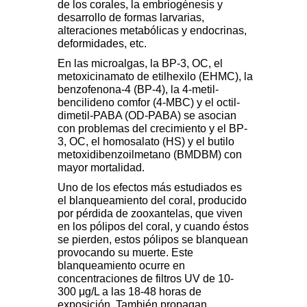
de los corales, la embriogénesis y
desarrollo de formas larvarias,
alteraciones metabólicas y endocrinas,
deformidades, etc.
En las microalgas, la BP-3, OC, el
metoxicinamato de etilhexilo (EHMC), la
benzofenona-4 (BP-4), la 4-metil-
bencilideno comfor (4-MBC) y el octil-
dimetil-PABA (OD-PABA) se asocian
con problemas del crecimiento y el BP-
3, OC, el homosalato (HS) y el butilo
metoxidibenzoilmetano (BMDBM) con
mayor mortalidad.
Uno de los efectos más estudiados es
el blanqueamiento del coral, producido
por pérdida de zooxantelas, que viven
en los pólipos del coral, y cuando éstos
se pierden, estos pólipos se blanquean
provocando su muerte. Este
blanqueamiento ocurre en
concentraciones de filtros UV de 10-
300 μg/L a las 18-48 horas de
exposición. También propagan