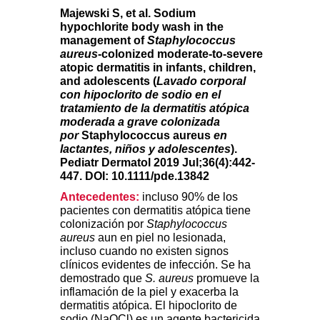
Majewski S, et al. Sodium
hypochlorite body wash in the
management of
Staphylococcus
aureus
-colonized moderate-to-severe
atopic dermatitis in infants, children,
and adolescents (
Lavado corporal
con hipoclorito de sodio en el
tratamiento de la dermatitis atópica
moderada a grave colonizada
por
Staphylococcus aureus
en
lactantes, niños y adolescentes
).
Pediatr Dermatol 2019 Jul;36(4):442-
447. DOI: 10.1111/pde.13842
Antecedentes:
incluso 90% de los
pacientes con dermatitis atópica tiene
colonización por
Staphylococcus
aureus
aun en piel no lesionada,
incluso cuando no existen signos
clínicos evidentes de infección. Se ha
demostrado que
S. aureus
promueve la
inflamación de la piel y exacerba la
dermatitis atópica. El hipoclorito de
sodio (NaOCl) es un agente bactericida