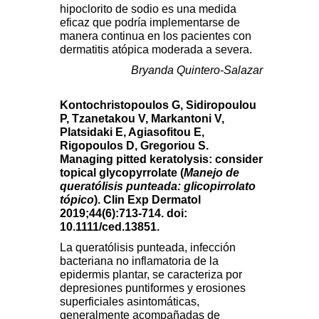
hipoclorito de sodio es una medida
eficaz que podría implementarse de
manera continua en los pacientes con
dermatitis atópica moderada a severa.
Bryanda Quintero-Salazar
Kontochristopoulos G, Sidiropoulou
P, Tzanetakou V, Markantoni V,
Platsidaki E, Agiasofitou E,
Rigopoulos D, Gregoriou S.
Managing pitted keratolysis: consider
topical glycopyrrolate (
Manejo de
queratólisis punteada: glicopirrolato
tópico
). Clin Exp Dermatol
2019;44(6):713-714. doi:
10.1111/ced.13851.
La queratólisis punteada, infección
bacteriana no inflamatoria de la
epidermis plantar, se caracteriza por
depresiones puntiformes y erosiones
superficiales asintomáticas,
generalmente acompañadas de