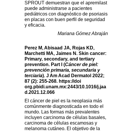
SPROUT demuestran que el apremilast
puede administrarse a pacientes
pediátricos con diagnóstico de psoriasis
en placas con buen perfil de seguridad
y eficacia.
Mariana Gómez Abraján
Perez M, Abisaad JA, Rojas KD,
Marchetti MA, Jaimes N. Skin cancer:
Primary, secondary, and tertiary
prevention. Part I (
Cáncer de piel:
prevención primaria, secundaria y
terciaria
). J Am Acad Dermatol
2022;
87 (2): 255-268. https://doi
org.pbidi.unam.mx:2443/10.1016/j.jaa
d.2021.12.066
El cáncer de piel es la neoplasia más
comúnmente diagnosticada en todo el
mundo. Las formas más prevalentes
incluyen carcinoma de células basales,
carcinoma de células escamosas y
melanoma cutáneo. El objetivo de la