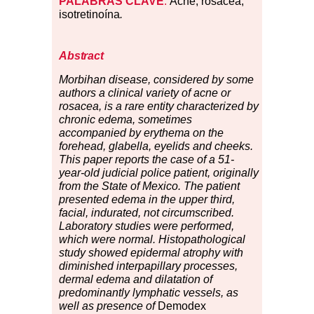
PALABRAS
CLAVE
:
Acné; rosácea;
isotretinoína
.
Abstract
Morbihan
dise
ase, considered by some
authors a clinical variety of acne or
rosacea, is a rare entity characterized by
chronic edema, sometimes
accompanied by erythema on the
forehead, glabella, eyelids and cheeks.
This paper reports the case of a 51-
year-old judicial police patient, originally
from the State of Mexico. The patient
presented edema in the upper third,
facial, indurated, not circumscribed.
Laboratory studies were performed,
which were normal. Histopathological
study showed epidermal atrophy with
diminished interpapillary processes,
dermal edema and dilatation of
predominantly lymphatic vessels, as
well as presence of
Demodex