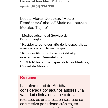
Dermatol Rev Mex.
2018 julio-
agosto;62(4):334-338.
1
Leticia Flores-De Jesús,
Rocío
2
Fernández-Cabello,
María de Lourdes
3
Morales-Trujillo
Médico adscrito al Servicio de
1
Dermatología.
Residente de tercer año de la especialidad
2
y residencia en Dermatología.
Profesor titular de la especialidad y
3
residencia en Dermatología.
SEDENA/Unidad de Especialidades Médicas,
Ciudad de México.
Resumen
L
a
enf
ermedad de Morbihan,
considerada por algunos autores una
variedad clínica del acné o de la
rosácea, es una afección rara que se
caracteriza por edema crónico, en