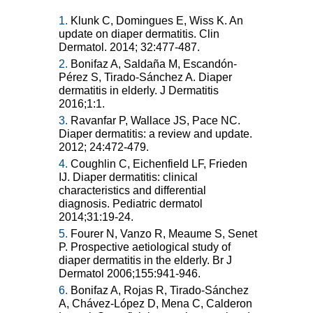
1.
Klunk C, Domingues E, Wiss K. An
update on diaper dermatitis. Clin
Dermatol. 2014; 32:477-487.
2.
Bonifaz A, Saldaña M, Escandón-
Pérez S, Tirado-Sánchez A. Diaper
dermatitis in elderly. J Dermatitis
2016;1:1.
3.
Ravanfar P, Wallace JS, Pace NC.
Diaper dermatitis: a review and update.
2012; 24:472-479.
4.
Coughlin C, Eichenfield LF, Frieden
IJ. Diaper dermatitis: clinical
characteristics and differential
diagnosis. Pediatric dermatol
2014;31:19-24.
5.
Fourer N, Vanzo R, Meaume S, Senet
P. Prospective aetiological study of
diaper dermatitis in the elderly. Br J
Dermatol 2006;155:941-946.
6.
Bonifaz A, Rojas R, Tirado-Sánchez
A, Chávez-López D, Mena C, Calderon