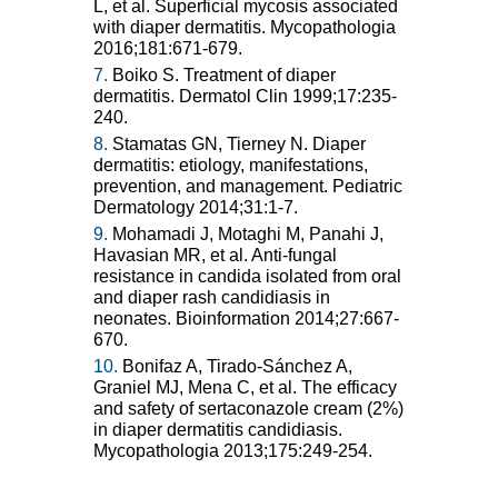
L, et al. Superficial mycosis associated
with diaper dermatitis. Mycopathologia
2016;181:671-679.
7.
Boiko S. Treatment of diaper
dermatitis. Dermatol Clin 1999;17:235-
240.
8.
Stamatas GN, Tierney N. Diaper
dermatitis: etiology, manifestations,
prevention, and management. Pediatric
Dermatology 2014;31:1-7.
9.
Mohamadi J, Motaghi M, Panahi J,
Havasian MR, et al. Anti-fungal
resistance in candida isolated from oral
and diaper rash candidiasis in
neonates. Bioinformation 2014;27:667-
670.
10.
Bonifaz A, Tirado-Sánchez A,
Graniel MJ, Mena C, et al. The efficacy
and safety of sertaconazole cream (2%)
in diaper dermatitis candidiasis.
Mycopathologia 2013;175:249-254.