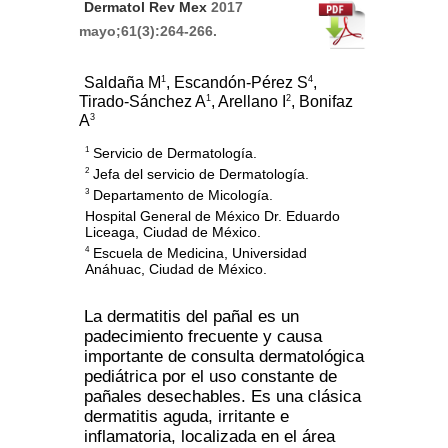
Dermatol Rev Mex
2017
mayo;61(3):264-266.
1
4
Saldaña M
, Escandón-Pérez S
,
1
2
Tirado-Sánchez A
, Arellano I
, Bonifaz
3
A
Servicio de Dermatología.
1
Jefa del servicio de Dermatología.
2
Departamento de Micología.
3
Hospital General de México Dr. Eduardo
Liceaga, Ciudad de México.
Escuela de Medicina, Universidad
4
Anáhuac, Ciudad de México.
La dermatitis del pañal es un
padecimiento frecuente y causa
importante de consulta dermatológica
pediátrica por el uso constante de
pañales desechables. Es una clásica
dermatitis aguda, irritante e
inflamatoria, localizada en el área