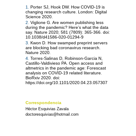
1.
Porter SJ, Hook DW. How COVID-19 is
changing research culture. London: Digital
Science 2020.
2.
Viglione G. Are women publishing less
during the pandemic? Here’s what the data
say. Nature 2020; 581 (7809): 365-366. doi:
10.1038/d41586-020-01294-9
3.
Kwon D. How swamped preprint servers
are blocking bad coronavirus research.
Nature 2020.
4.
Torres-Salinas D, Robinson-Garcia N,
Castillo-Valdivieso PA. Open access and
altmetrics in the pandemic age: Forescast
analysis on COVID-19 related literature.
BioRxiv 2020. doi:
https://doi.org/10.1101/2020.04.23.057307
Correspondencia
Héctor Esquivias Zavala
doctoresquivias@hotmail.com