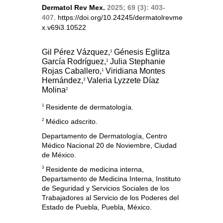
Dermatol Rev Mex.
2025; 69 (3): 403-
407.
https://doi.org/10.24245/dermatolrevme
x.v69i3.10522
Gil Pérez Vázquez,
Génesis Eglitza
1
García Rodríguez,
Julia Stephanie
1
Rojas Caballero,
Viridiana Montes
1
Hernández,
Valeria Lyzzete Díaz
3
Molina
2
1
Residente de dermatología.
2
Médico adscrito.
Departamento de Dermatología, Centro
Médico Nacional 20 de Noviembre, Ciudad
de México.
3
Residente de medicina interna,
Departamento de Medicina Interna, Instituto
de Seguridad y Servicios Sociales de los
Trabajadores al Servicio de los Poderes del
Estado de Puebla, Puebla, México.