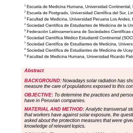
Escuela de Medicina Humana, Universidad Continental,
1
Escuela de Postgrado, Universidad Científica del Sur, Li
2
Facultad de Medicina, Universidad Peruana Los Andes,
3
Sociedad Científica de Estudiantes de Medicina de la U
4
Federación Latinoamericana de Sociedades Científicas
5
Sociedad Científica Médico Estudiantil Continental (SO
6
Sociedad Científica de Estudiantes de Medicina, Univ
7
Sociedad Científica de Estudiantes de Medicina de Ucay
8
Facultad de Medicina Humana, Universidad Ricardo Pal
9
Abstract
BACKGROUND:
Nowadays solar radiation has shown
measure the care of populations exposed to this con
OBJECTIVE:
To determine the practices and persona
have in Peruvian companies.
MATERIAL
AND METHOD:
Analytic transversal st
that workers have against solar exposure, the questi
asked about the protection measures that were given 
knowledge of relevant topics.