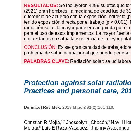
RESULTADOS:
Se incluyeron 4299 sujetos que te
(2921) eran hombres, la mediana de edad fue de 31 
diferencia de acuerdo con la exposición indirecta (p
tenido exposición directa por el trabajo (p < 0.001
radiación solar, la mayor parte era adquirida por el
para el uso de estos implementos. La mayor fuente 
encuestados no sabía la existencia de la ley regulat
CONCLUSIÓN:
Existe gran cantidad de trabajador
problema de salud ocupacional que puede generar r
PALABRAS
CLAVE
:
Radiación solar; salud labora
Protection against solar radiat
Practices and personal care, 20
Dermatol Rev Mex.
2018 March;62(2):101-110.
1,2
3
Christian R Mejía,
Jhosselyn I Chacón,
Navill He
6
7
Melgar,
Luis E Raza-Vásquez,
Jhonny Astocondor-