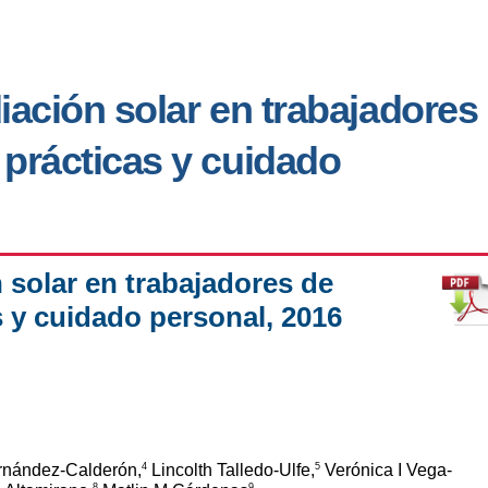
iación solar en trabajadores
prácticas y cuidado
n solar en trabajadores de
 y cuidado personal, 2016
4
5
rnández-Calderón,
Lincolth Talledo-Ulfe,
Verónica I Vega-
8
9