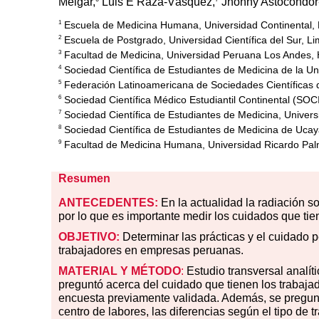
Melgar,
Luis E Raza-Vásquez,
Jhonny Astocondor-
Escuela de Medicina Humana, Universidad Continental,
1
Escuela de Postgrado, Universidad Científica del Sur, Li
2
Facultad de Medicina, Universidad Peruana Los Andes,
3
Sociedad Científica de Estudiantes de Medicina de la U
4
Federación Latinoamericana de Sociedades Científicas
5
Sociedad Científica Médico Estudiantil Continental (SO
6
Sociedad Científica de Estudiantes de Medicina, Univ
7
Sociedad Científica de Estudiantes de Medicina de Ucay
8
Facultad de Medicina Humana, Universidad Ricardo Pal
9
Resumen
ANTECEDENTES:
En la actualidad la radiación s
por lo que es importante medir los cuidados que ti
OBJETIVO:
Determinar las prácticas y el cuidado p
trabajadores en empresas peruanas.
MATERIAL
Y MÉTODO
:
Estudio transversal analít
preguntó acerca del cuidado que tienen los trabajad
encuesta previamente validada. Además, se pregunt
centro de labores, las diferencias según el tipo de 