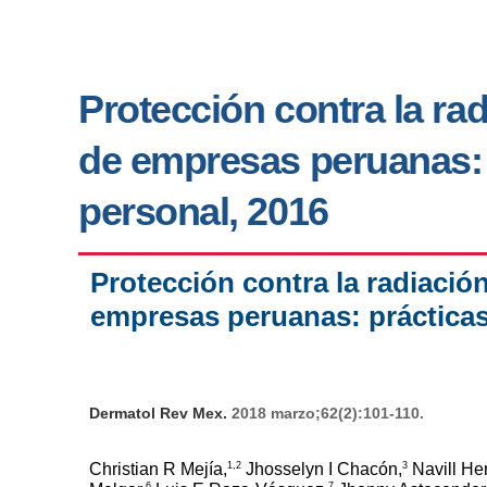
Protección contra la rad
de empresas peruanas: 
personal, 2016
Protección contra la radiació
empresas peruanas: prácticas
Dermatol Rev Mex.
2018 marzo;62(2):101-110.
1,2
3
Christian R Mejía,
Jhosselyn I Chacón,
Navill He
6
7