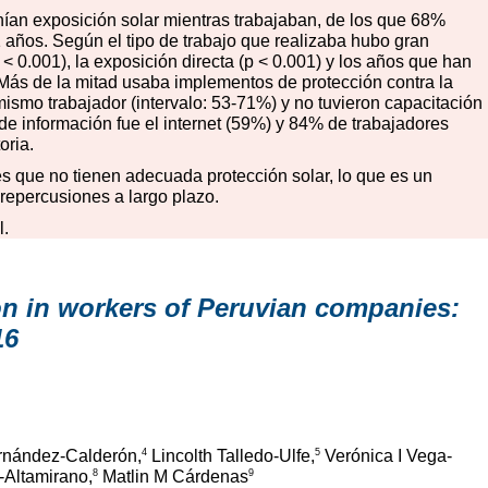
nían exposición solar mientras trabajaban, de los que 68%
años. Según el tipo de trabajo que realizaba hubo gran
 < 0.001), la exposición directa (p < 0.001) y los años que han
). Más de la mitad usaba implementos de protección contra la
 mismo trabajador (intervalo: 53-71%) y no tuvieron capacitación
de información fue el internet (59%) y 84% de trabajadores
oria.
es que no tienen adecuada protección solar, lo que es un
epercusiones a largo plazo.
l.
ion in workers of Peruvian companies:
16
4
5
rnández-Calderón,
Lincolth Talledo-Ulfe,
Verónica I Vega-
8
9
Altamirano,
Matlin M Cárdenas