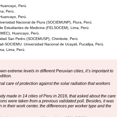
 Huancayo, Perú.
ma, Perú.
 Huancayo, Perú.
niversidad Nacional de Piura (SOCIEMUNP), Piura, Perú.
 de Estudiantes de Medicina (FELSOCEM), Lima, Perú.
CIMEC), Huancayo, Perú.
ersidad San Pedro (SOCEMUSP), Chimbote, Perú.
ali-SOCIEMU. Universidad Nacional de Ucayali, Pucallpa, Perú.
ma, Lima, Perú.
 extreme levels in different Peruvian cities, it’s important to
dition.
l care of protection against the solar radiation that workers
udy made in 14 cities of Peru in 2016, that asked about the care
ons were taken from a previous validated poll. Besides, it was
in their work center, the differences per worker type and the