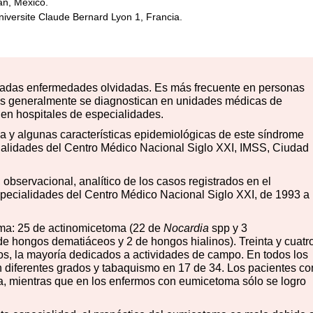
án, México.
niversite Claude Bernard Lyon 1, Francia.
madas enfermedades olvidadas. Es más frecuente en personas
sos generalmente se diagnostican en unidades médicas de
en hospitales de especialidades.
a y algunas características epidemiológicas de este síndrome
cialidades del Centro Médico Nacional Siglo XXI, IMSS, Ciudad
 observacional, analítico de los casos registrados en el
specialidades del Centro Médico Nacional Siglo XXI, de 1993 a
ma: 25 de actinomicetoma (22 de
Nocardia
spp y 3
de hongos dematiáceos y 2 de hongos hialinos). Treinta y cuatr
s, la mayoría dedicados a actividades de campo. En todos los
n diferentes grados y tabaquismo en 17 de 34. Los pacientes co
a, mientras que en los enfermos con eumicetoma sólo se logro