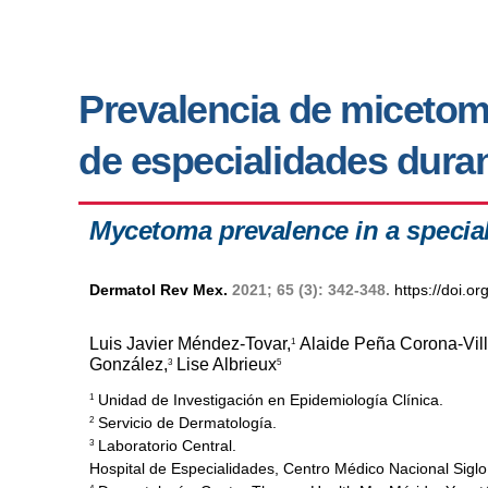
Prevalencia de micetom
de especialidades dura
Mycetoma prevalence in a specialt
Dermatol Rev Mex.
2021; 65 (3): 342-348.
https://doi.
Luis Javier Méndez-Tovar,
Alaide Peña Corona-Vil
1
González,
Lise Albrieux
3
5
Unidad de Investigación en Epidemiología Clínica.
1
Servicio de Dermatología.
2
Laboratorio Central.
3
Hospital de Especialidades, Centro Médico Nacional Siglo