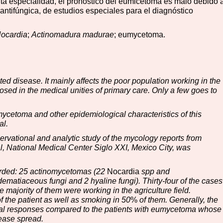
ta especialidad, el pronóstico del eumicetoma es malo debido 
antifúngica, de estudios especiales para el diagnóstico
ocardia
;
Actinomadura madurae
; eumycetoma.
d disease. It mainly affects the poor population working in the
nosed in the medical unities of primary care. Only a few goes to
mycetoma and other epidemiological characteristics of this
al.
ervational and analytic study of the mycology reports from
l, National Medical Center Siglo XXI, Mexico City, was
orded: 25 actinomycetomas (22
Nocardia
spp and
matiaceous fungi and 2 hyaline fungi). Thirty-four of the cases
he majority of them were working in the agriculture field.
f the patient as well as smoking in 50
%
of them. Generally, the
cal responses compared to the patients with eumycetoma whose
ease spread.