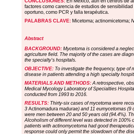
CONCLUSIONES:
En México, aun en centros de al
factores como carencia de estudios de sensibilidad 
oportuno, como PCR y falla terapéutica.
PALABRAS CLAVE:
Micetoma; actinomicetoma;
N
Abstract
BACKGROUND:
Mycetoma is considered a neglecte
agriculture field. The majority of the cases are diag
the specialty’s hospitals.
OBJECTIVE:
To investigate the frequency, type of 
disease in patients attending a high specialty hospit
MATERIALS AND METHODS:
A retrospective, obs
Medical Mycology Laboratory of Specialties Hospita
conducted from 1993 to 2016.
RESULTS:
Thirty-six cases of mycetoma were rec
3
Actinomadura madurae
) and 11 eumycetomas (9 de
were men between 20 and 50 years old (94.4
%
). T
Alcoholism of different level was detected in 100% o
patients with actinomycetoma had good therapeuti
response could only permit the slowdown of the dis