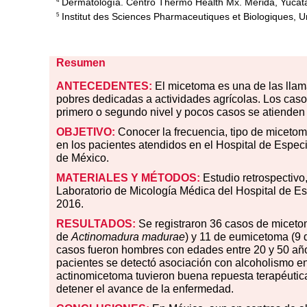
Dermatología. Centro Thermo Health Mx. Mérida, Yucat
4
Institut des Sciences Pharmaceutiques et Biologiques, U
5
Resumen
ANTECEDENTES:
El micetoma es una de las lla
pobres dedicadas a actividades agrícolas. Los ca
primero o segundo nivel y pocos casos se atienden 
OBJETIVO:
Conocer la frecuencia, tipo de micetom
en los pacientes atendidos en el Hospital de Espe
de México.
MATERIALES Y MÉTODOS:
Estudio retrospectivo,
Laboratorio de Micología Médica del Hospital de E
2016.
RESULTADOS:
Se registraron 36 casos de miceto
de
Actinomadura madurae
) y 11 de eumicetoma (9 
casos fueron hombres con edades entre 20 y 50 año
pacientes se detectó asociación con alcoholismo e
actinomicetoma tuvieron buena repuesta terapéutic
detener el avance de la enfermedad.