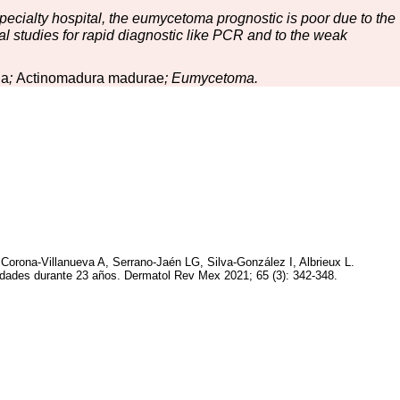
ecialty hospital, the eumycetoma prognostic is poor due to the
cial studies for rapid diagnostic like PCR and to the weak
ia
;
Actinomadura madurae
; Eumycetoma.
orona-Villanueva A, Serrano-Jaén LG, Silva-González I, Albrieux L.
dades durante 23 años. Dermatol Rev Mex 2021; 65 (3): 342-348.