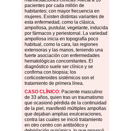
pacientes por cada mill
ón de
habitantes; con mayor frecuencia en
mujeres. Existen distintas variantes de
esta enfermedad, como la clásica,
ampollosa, pustular, vegetante, inducida
por fármacos y periestomal. La variedad
ampollosa inicia en topografía poco
habitual, como la cara, las regiones
extensoras y las manos, teniendo una
fuerte asociación con enfermedades
hematológicas concomitantes. El
diagnóstico suele ser clínico y se
confirma con biopsia; los
corticosteroides sist
é
micos son el
tratamiento de primera línea.
CASO CLÍNICO:
Paciente masculino
de 33 años, quien tras un traumatismo
que ocasionó p
é
rdida de la continuidad
de la piel, manifestó múltiples ampollas
que dejaban amplias exulceraciones,
contra las cuales se inició tratamiento
en otro centro con antibiótico y
debridación quirúrgica, lo que provocó