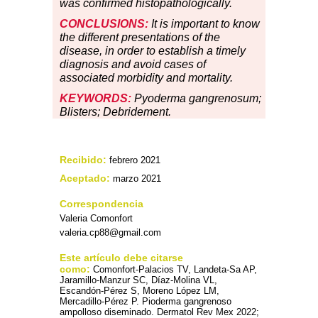
was confirmed histopathologically.
CONCLUSIONS:
It is important to know
the different presentations of the
disease, in order to establish a timely
diagnosis and avoid cases of
associated morbidity and mortality.
KEYWORDS:
Pyoderma gangrenosum;
Blisters; Debridement.
Recibido:
febrero 2021
Aceptado:
marzo 2021
Correspondencia
Valeria Comonfort
valeria.cp88@gmail.com
Este artículo debe citarse
como:
Comonfort-Palacios TV, Landeta-Sa AP,
Jaramillo-Manzur SC, Díaz-Molina VL,
Escandón-Pérez S, Moreno López LM,
Mercadillo-Pérez P. Pioderma gangrenoso
ampolloso diseminado. Dermatol Rev Mex 2022;