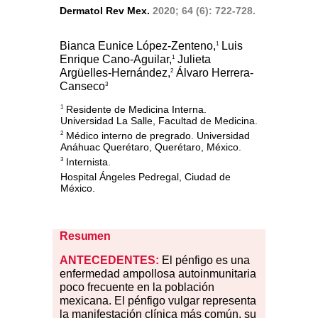
Dermatol Rev Mex.
2020; 64 (6): 722-728.
Bianca Eunice López-Zenteno,
Luis
1
Enrique Cano-Aguilar,
Julieta
1
Argüelles-Hernández,
Álvaro Herrera-
2
Canseco
3
Residente de Medicina Interna.
1
Universidad La Salle, Facultad de Medicina.
Médico interno de pregrado. Universidad
2
Anáhuac Querétaro, Querétaro, México.
Internista.
3
Hospital Ángeles Pedregal, Ciudad de
México.
Resumen
ANTECEDENTES:
El pénfigo es una
enfermedad ampollosa autoinmunitaria
poco frecuente en la población
mexicana. El pénfigo vulgar representa
la manifestación clínica más común, su