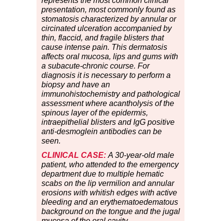
represents the most common clinical
presentation, most commonly found as
stomatosis characterized by annular or
circinated ulceration accompanied by
thin, flaccid, and fragile blisters that
cause intense pain. This dermatosis
affects oral mucosa, lips and gums with
a subacute-chronic course. For
diagnosis it is necessary to perform a
biopsy and have an
immunohistochemistry and pathological
assessment where acantholysis of the
spinous layer of the epidermis,
intraepithelial blisters and IgG positive
anti-desmoglein antibodies can be
seen.
CLINICAL CASE:
A 30-year-old male
patient, who attended to the emergency
department due to multiple hematic
scabs on the lip vermilion and annular
erosions with whitish edges with active
bleeding and an erythematoedematous
background on the tongue and the jugal
mucosa of the oral cavity,