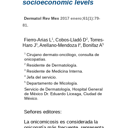
socioeconomic levels
Dermatol Rev Mex
2017 enero;61(1):79-
81.
1
2
Fierro-Arias L
, Cobos-Lladó D
, Torres-
3
4
5
Haro J
, Arellano-Mendoza I
, Bonifaz A
Cirujano dermato-oncólogo, consulta de
1
onicopatías.
Residente de Dermatología.
2
Residente de Medicina Interna.
3
Jefa del servicio.
4
Departamento de Micología.
5
Servicio de Dermatología, Hospital General
de México Dr. Eduardo Liceaga, Ciudad de
México.
Señores editores:
La onicomicosis es considerada la
onicopatía más frecuente, representa