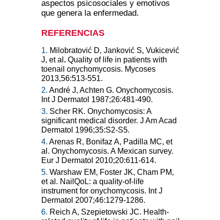
aspectos psicosociales y emotivos
que genera la enfermedad.
REFERENCIAS
1.
Milobratović D, Janković S, Vukicević
J, et al
.
Quality of life in patients with
toenail onychomycosis. Mycoses
2013,56:513-551.
2.
André J, Achten G. Onychomycosis.
Int J Dermatol 1987;26:481-490.
3.
Scher RK. Onychomycosis: A
significant medical disorder. J Am Acad
Dermatol 1996;35:S2-S5.
4.
Arenas R, Bonifaz A, Padilla MC, et
al. Onychomycosis. A Mexican survey.
Eur J Dermatol 2010;20:611-614.
5.
Warshaw EM, Foster JK, Cham PM,
et al. NailQoL: a quality-of-life
instrument for onychomycosis. Int J
Dermatol 2007;46:1279-1286.
6.
Reich A, Szepietowski JC. Health-