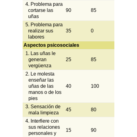
4. Problema para
cortarse las
90
85
uñas
5. Problema para
realizar sus
35
0
labores
Aspectos psicosociales
1. Las uñas le
generan
25
85
vergüenza
2. Le molesta
enseñar las
uñas de las
40
100
manos o de los
pies
3. Sensación de
45
80
mala limpieza
4. Interfiere con
sus relaciones
15
90
personales y