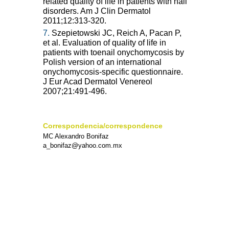
related quality of life in patients with nail
disorders. Am J Clin Dermatol
2011;12:313-320.
7.
Szepietowski JC, Reich A, Pacan P,
et al. Evaluation of quality of life in
patients with toenail onychomycosis by
Polish version of an international
onychomycosis-specific questionnaire.
J Eur Acad Dermatol Venereol
2007;21:491-496.
Correspondencia/correspondence
MC Alexandro Bonifaz
a_bonifaz@yahoo.com.mx