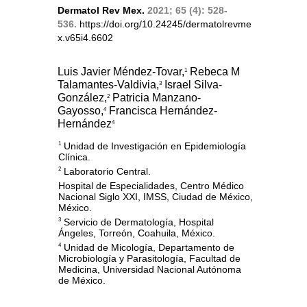
Dermatol Rev Mex.
2021; 65 (4): 528-
536.
https://doi.org/10.24245/dermatolrevme
x.v65i4.6602
Luis Javier Méndez-Tovar,
Rebeca M
1
Talamantes-Valdivia,
Israel Silva-
3
González,
Patricia Manzano-
2
Gayosso,
Francisca Hernández-
4
Hernández
4
Unidad de Investigación en Epidemiología
1
Clínica.
Laboratorio Central.
2
Hospital de Especialidades, Centro Médico
Nacional Siglo XXI, IMSS, Ciudad de México,
México.
Servicio de Dermatología, Hospital
3
Ángeles, Torreón, Coahuila, México.
Unidad de Micología, Departamento de
4
Microbiología y Parasitología, Facultad de
Medicina, Universidad Nacional Autónoma
de México.