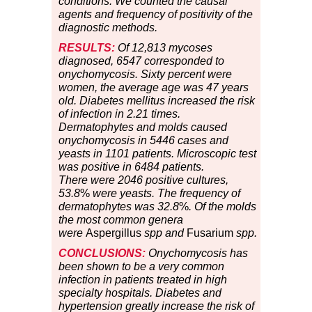
conditions. We counted the causal
agents and frequency of positivity of the
diagnostic methods.
RESULTS:
Of 12,813 mycoses
diagnosed, 6547
corresponded to
onychomycosis. Sixty percent were
women, the average age
was 47 years
old. Diabetes mellitus increased the risk
of infection in 2.21 times.
Dermatophyte
s and molds caused
onychomycosis in 5446 cases
and
yeasts in 1101 patients. Microscopic test
was positive in 6484 patients.
There
were 2046 positive cultures,
53.8
%
were yeasts. The frequency
of
dermatophytes was 32.8
%
. Of the molds
the most
common genera
were
Aspergillus
spp and
Fusarium
spp.
CONCLUSIONS:
Onychomycosis has
been shown to be
a very common
infection in patients treated in high
specialty hospitals. Diabetes and
hypertension greatly increase the risk of