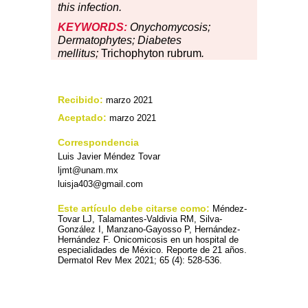
this infection.
KEYWORDS:
Onychomycosis;
Dermatophytes; Diabetes
mellitus;
Trichophyton rubrum
.
Recibido:
marzo 2021
Aceptado:
marzo 2021
Correspondencia
Luis Javier Méndez Tovar
ljmt@unam.mx
luisja403@gmail.com
Este artículo debe citarse como:
Méndez-
Tovar LJ, Talamantes-Valdivia RM, Silva-
González I, Manzano-Gayosso P, Hernández-
Hernández F. Onicomicosis en un hospital de
especialidades de México. Reporte de 21 años.
Dermatol Rev Mex 2021; 65 (4): 528-536.