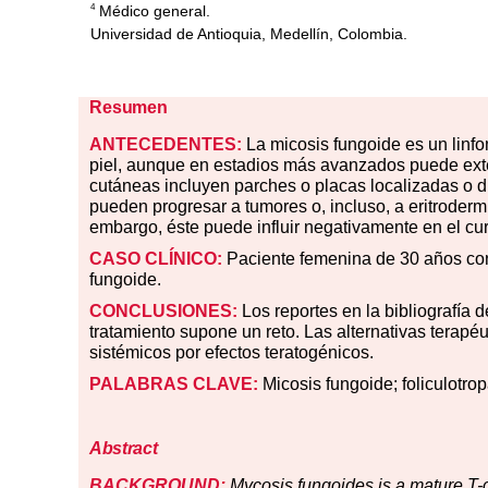
Médico general.
4
Universidad de Antioquia, Medellín, Colombia.
Resumen
ANTECEDENTES:
La micosis fungoide es un linf
piel, aunque en estadios más avanzados puede exte
cutáneas incluyen parches o placas localizadas o
pueden progresar a tumores o, incluso, a eritroderm
embargo, éste puede influir negativamente en el cu
CASO CLÍNICO:
Paciente femenina de 30 años co
fungoide.
CONCLUSIONES:
Los reportes en la bibliografía 
tratamiento supone un reto. Las alternativas terapé
sistémicos por efectos teratogénicos.
PALABRAS CLAVE:
Micosis fungoide; foliculotro
Abstract
BACKGROUND:
Mycosis fungoides is a mature T-c