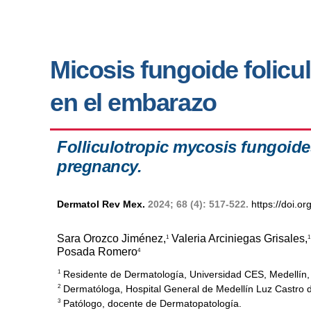
Micosis fungoide folicul
en el embarazo
Folliculotropic mycosis fungoide
pregnancy.
Dermatol Rev Mex.
2024; 68 (4): 517-522.
https://doi.
Sara Orozco Jiménez,
Valeria Arciniegas Grisales,
1
1
Posada Romero
4
Residente de Dermatología, Universidad CES, Medellín,
1
Dermatóloga, Hospital General de Medellín Luz Castro d
2
Patólogo, docente de Dermatopatología.
3