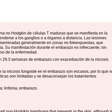
oma no Hodgkin de células T maduras que se manifiesta en la
nderse a los ganglios o a órganos a distancia. Las lesiones
 diseminadas generalmente en zonas no fotoexpuestas, que
ia. Su manifestación durante el embarazo es infrecuente; sin
rso de la enfermedad.
n 29.3 semanas de embarazo con exacerbación de la micosis
de la micosis fungoide en el embarazo son escasos, por lo que s
uticas son limitadas y se desaconsejan los tratamientos
pa; linfoma; embarazo.
ell non-Hodgkin lymphoma that presents in the skin, although i