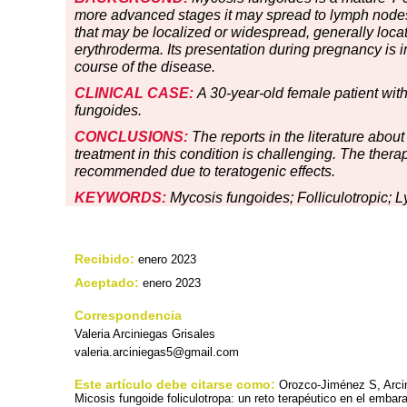
more advanced stages it may spread to lymph nodes 
that may be localized or widespread, generally loc
erythroderma. Its presentation during pregnancy is i
course of the disease.
CLINICAL CASE:
A 30-year-old female patient wit
fungoides.
CONCLUSIONS:
The reports in the literature abou
treatment in this condition is challenging. The thera
recommended due to teratogenic effects.
KEYWORDS:
Mycosis fungoides; Folliculotropic;
Recibido:
enero 2023
Aceptado:
enero 2023
Correspondencia
Valeria Arciniegas Grisales
valeria.arciniegas5@gmail.com
Este artículo debe citarse como:
Orozco-Jiménez S, Arci
Micosis fungoide foliculotropa: un reto terapéutico en el emba