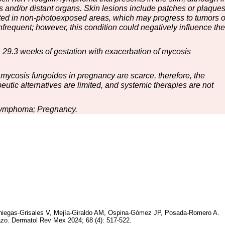
and/or distant organs. Skin lesions include patches or plaque
ated in non-photoexposed areas, which may progress to tumors o
nfrequent; however, this condition could negatively influence the
h 29.3 weeks of gestation with exacerbation of mycosis
t mycosis fungoides in pregnancy are scarce, therefore, the
peutic alternatives are limited, and systemic therapies are not
 Lymphoma; Pregnancy.
niegas-Grisales V, Mejía-Giraldo AM, Ospina-Gómez JP, Posada-Romero A.
razo. Dermatol Rev Mex 2024; 68 (4): 517-522.