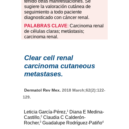
tenido otras manifestaciones. Se
sugiere la valoración cutánea de
seguimiento a todo paciente
diagnosticado con cáncer renal.
PALABRAS
CLAVE
:
Carcinoma renal
de células claras; metástasis;
carcinoma renal.
Clear cell renal
carcinoma cutaneous
metastases.
Dermatol Rev Mex.
2018 March;62(2):122-
129.
1
Leticia García-Pérez,
Diana E Medina-
2
Castillo,
Claudia C Calderón-
3
4
Rocher,
Guadalupe Rodríguez-Patiño