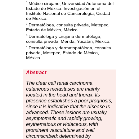
Médico cirujano, Universidad Autónoma del
1
Estado de México. Investigación en el
Instituto Nacional de Cancerología, Ciudad
de México.
Dermatóloga, consulta privada, Metepec,
2
Estado de México, México.
Dermatóloga y cirujana dermatóloga,
3
consulta privada, Mérida, Yucatán, México.
Dermatóloga y dermatopatóloga, consulta
4
privada, Metepec, Estado de México,
México.
Abstract
The
cl
ear cell renal carcinoma
cutaneous metastases are mainly
located in the head and thorax. Its
presence establishes a poor prognosis,
since it is indicative that the disease is
advanced. These lesions are usually
asymptomatic and rapidly growing,
erythematous or violaceous, with
prominent vasculature and well
circumscribed; determined by