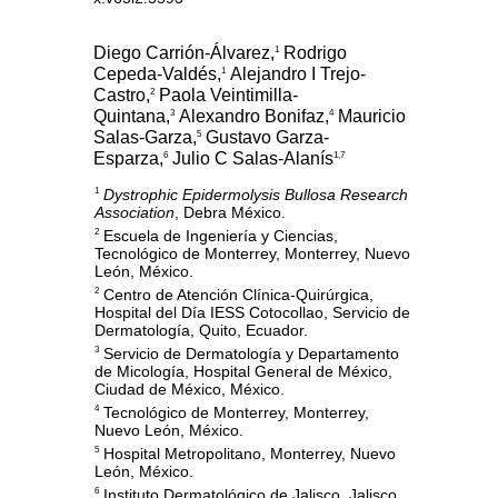
Diego Carrión-Álvarez,
Rodrigo
1
Cepeda-Valdés,
Alejandro I Trejo-
1
Castro,
Paola Veintimilla-
2
Quintana,
Alexandro Bonifaz,
Mauricio
3
4
Salas-Garza,
Gustavo Garza-
5
Esparza,
Julio C Salas-Alanís
6
1,7
Dystrophic Epidermolysis Bullosa Research
1
Association
, Debra México.
Escuela de Ingeniería y Ciencias,
2
Tecnológico de Monterrey, Monterrey, Nuevo
León, México.
Centro de Atención Clínica-Quirúrgica,
2
Hospital del Día IESS Cotocollao, Servicio de
Dermatología, Quito, Ecuador.
Servicio de Dermatología y Departamento
3
de Micología, Hospital General de México,
Ciudad de México, México.
Tecnológico de Monterrey, Monterrey,
4
Nuevo León, México.
Hospital Metropolitano, Monterrey, Nuevo
5
León, México.
Instituto Dermatológico de Jalisco, Jalisco,
6