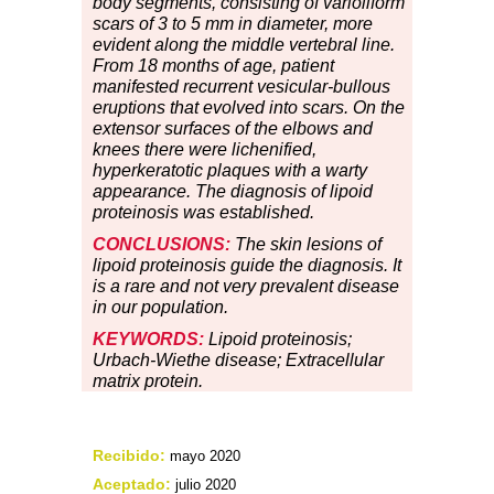
body segments, consisting of varioliform
scars of 3 to 5 mm in diameter, more
evident along the middle vertebral line.
From 18 months of age, patient
manifested recurrent vesicular-bullous
eruptions that evolved into scars. On the
extensor surfaces of the elbows and
knees there were lichenified,
hyperkeratotic plaques with a warty
appearance. The diagnosis of lipoid
proteinosis was established.
CONCLUSIONS:
The skin lesions of
lipoid proteinosis guide the diagnosis. It
is a rare and not very prevalent disease
in our population.
KEYWORDS:
Lipoid proteinosis;
Urbach-Wiethe disease; Extracellular
matrix protein.
Recibido:
mayo 2020
Aceptado:
julio 2020