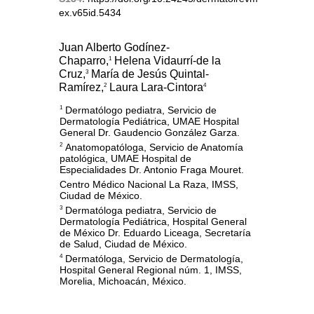
ex.v65id.5434
Juan Alberto Godínez-
Chaparro,
Helena Vidaurrí-de la
1
Cruz,
María de Jesús Quintal-
3
Ramírez,
Laura Lara-Cintora
2
4
Dermatólogo pediatra, Servicio de
1
Dermatología Pediátrica, UMAE Hospital
General Dr. Gaudencio González Garza.
Anatomopatóloga, Servicio de Anatomía
2
patológica, UMAE Hospital de
Especialidades Dr. Antonio Fraga Mouret.
Centro Médico Nacional La Raza, IMSS,
Ciudad de México.
Dermatóloga pediatra, Servicio de
3
Dermatología Pediátrica, Hospital General
de México Dr. Eduardo Liceaga, Secretaría
de Salud, Ciudad de México.
Dermatóloga, Servicio de Dermatología,
4
Hospital General Regional núm. 1, IMSS,
Morelia, Michoacán, México.