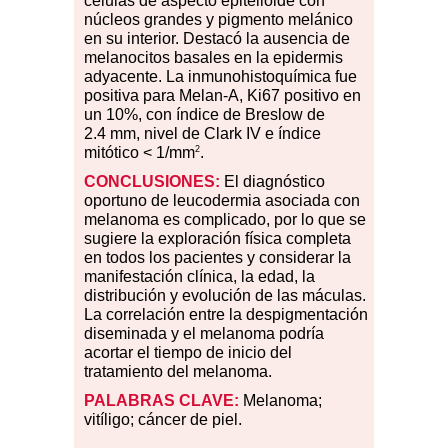
células de aspecto epitelioide con
núcleos grandes y pigmento melánico
en su interior. Destacó la ausencia de
melanocitos basales en la epidermis
adyacente. La inmunohistoquímica fue
positiva para Melan-A, Ki67 positivo en
un 10%, con índice de Breslow de
2.4 mm, nivel de Clark IV e índice
2
mitótico < 1/mm
.
CONCLUSIONES:
El diagnóstico
oportuno de leucodermia asociada con
melanoma es complicado, por lo que se
sugiere la exploración física completa
en todos los pacientes y considerar la
manifestación clínica, la edad, la
distribución y evolución de las máculas.
La correlación entre la despigmentación
diseminada y el melanoma podría
acortar el tiempo de inicio del
tratamiento del melanoma.
PALABRAS
CLAVE:
Melanoma;
vitíligo; cáncer de piel.