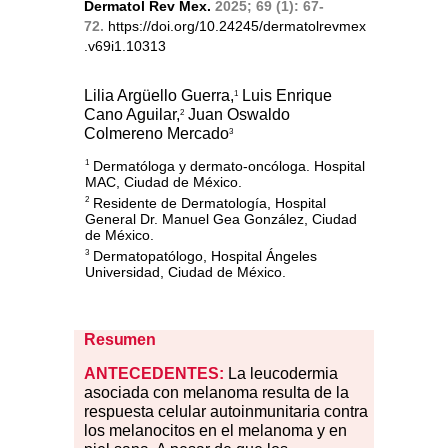
Dermatol Rev Mex.
2025; 69 (1): 67-
72.
https://doi.org/10.24245/dermatolrevmex
.v69i1.10313
Lilia Argüello Guerra,
Luis Enrique
1
Cano Aguilar,
Juan Oswaldo
2
Colmereno Mercado
3
Dermatóloga y dermato-oncóloga. Hospital
1
MAC, Ciudad de México.
Residente de Dermatología, Hospital
2
General Dr. Manuel Gea González, Ciudad
de México.
Dermatopatólogo, Hospital Ángeles
3
Universidad, Ciudad de México.
Resumen
ANTECEDENTES:
La leucodermia
asociada con melanoma resulta de la
respuesta celular autoinmunitaria contra
los melanocitos en el melanoma y en