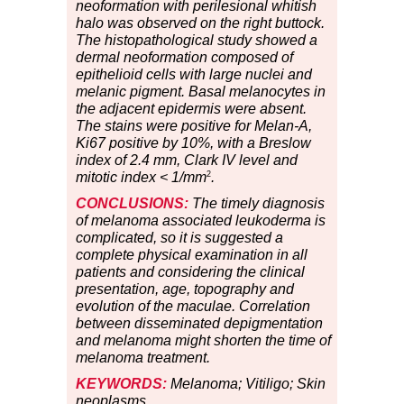
neoformation with perilesional whitish
halo was observed on the right buttock.
The histopathological study showed a
dermal neoformation composed of
epithelioid cells with large nuclei and
melanic pigment. Basal melanocytes in
the adjacent epidermis were absent.
The stains were positive for Melan-A,
Ki67 positive by 10%, with a Breslow
index of 2.4 mm, Clark IV level and
2
mitotic index < 1/mm
.
CONCLUSIONS:
The timely diagnosis
of melanoma associated leukoderma is
complicated, so it is suggested a
complete physical examination in all
patients and considering the clinical
presentation, age, topography and
evolution of the maculae. Correlation
between disseminated depigmentation
and melanoma might shorten the time of
melanoma treatment.
KEYWORDS:
Melanoma; Vitiligo; Skin
neoplasms.