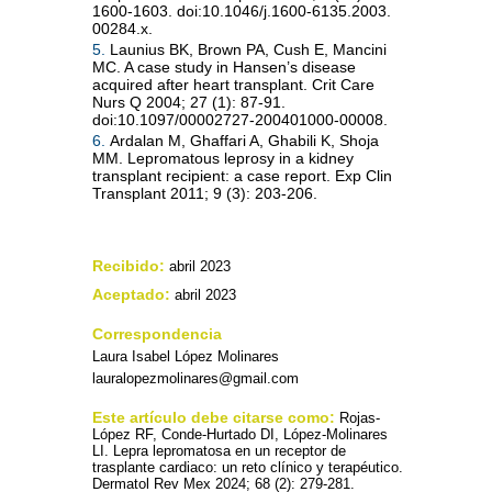
1600-1603. doi:10.1046/j.1600-6135.2003.
00284.x.
5.
Launius BK, Brown PA, Cush E, Mancini
MC. A case study in Hansen’s disease
acquired after heart transplant. Crit Care
Nurs Q 2004; 27 (1): 87-91.
doi:10.1097/00002727-200401000-00008.
6.
Ardalan M, Ghaffari A, Ghabili K, Shoja
MM. Lepromatous leprosy in a kidney
transplant recipient: a case report. Exp Clin
Transplant 2011; 9 (3): 203-206.
Recibido:
abril 2023
Aceptado:
abril 2023
Correspondencia
Laura Isabel López Molinares
lauralopezmolinares@gmail.com
Este artículo debe citarse como:
Rojas-
López RF, Conde-Hurtado DI, López-Molinares
LI. Lepra lepromatosa en un receptor de
trasplante cardiaco: un reto clínico y terapéutico.
Dermatol Rev Mex 2024; 68 (2): 279-281.