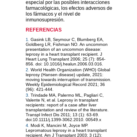
especial por las posibles interacciones
farmacológicas, los efectos adversos de
los fármacos y el nivel de
inmunosupresión.
REFERENCIAS
1.
Gasink LB, Seymour C, Blumberg EA,
Goldberg LR, Fishman NO. An uncommon
presentation of an uncommon disease:
leprosy in a heart transplant recipient. J
Heart Lung Transplant 2006; 25 (7): 854-
856. doi: 10.1016/j.healun.2006.03.016.
2.
World Health Organization (WHO) Global
leprosy (Hansen disease) update, 2021:
moving towards interruption of transmission.
Weekly Epidemiological Record 2021; 36
(96): 421-444.
3.
Trindade MA, Palermo ML, Pagliari C,
Valente N, et al. Leprosy in transplant
recipients: report of a case after liver
transplantation and review of the literature.
Transpl Infect Dis 2011; 13 (1): 63-69.
doi:10.1111/j.1399-3062.2010. 00549.x
4.
Modi K, Mancini M, Joyce MP.
Lepromatous leprosy in a heart transplant
recipient. Am J Transplant 2003; 3 (12):