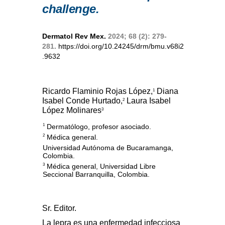
challenge.
Dermatol Rev Mex.
2024; 68 (2): 279-
281.
https://doi.org/10.24245/drm/bmu.v68i2
.9632
Ricardo Flaminio Rojas López,
Diana
1
Isabel Conde Hurtado,
Laura Isabel
2
López Molinares
3
Dermatólogo, profesor asociado.
1
Médica general.
2
Universidad Autónoma de Bucaramanga,
Colombia.
Médica general, Universidad Libre
3
Seccional Barranquilla, Colombia.
Sr. Editor.
La lepra es una enfermedad infecciosa