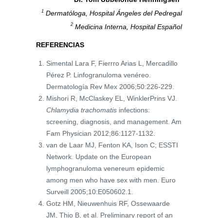
1
Dermatóloga, Hospital Ángeles del Pedregal
2
Medicina Interna, Hospital Español
REFERENCIAS
Simental Lara F, Fierrro Arias L, Mercadillo
Pérez P. Linfogranuloma venéreo.
Dermatología Rev Mex 2006;50:226-229.
Mishori R, McClaskey EL, WinklerPrins VJ.
Chlamydia trachomatis
infections:
screening, diagnosis, and management. Am
Fam Physician 2012;86:1127-1132.
van de Laar MJ, Fenton KA, Ison C; ESSTI
Network. Update on the European
lymphogranuloma venereum epidemic
among men who have sex with men. Euro
Surveill 2005;10:E050602.1.
Gotz HM, Nieuwenhuis RF, Ossewaarde
JM, Thio B, et al. Preliminary report of an