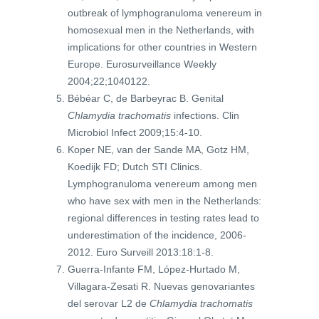
outbreak of lymphogranuloma venereum in
homosexual men in the Netherlands, with
implications for other countries in Western
Europe. Eurosurveillance Weekly
2004;22;1040122.
Bébéar C, de Barbeyrac B. Genital
Chlamydia trachomatis
infections. Clin
Microbiol Infect 2009;15:4-10.
Koper NE, van der Sande MA, Gotz HM,
Koedijk FD; Dutch STI Clinics.
Lymphogranuloma venereum among men
who have sex with men in the Netherlands:
regional differences in testing rates lead to
underestimation of the incidence, 2006-
2012. Euro Surveill 2013:18:1-8.
Guerra-Infante FM, López-Hurtado M,
Villagara-Zesati R. Nuevas genovariantes
del serovar L2 de
Chlamydia trachomatis