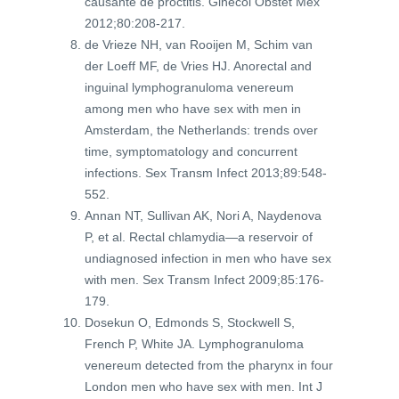
causante de proctitis. Ginecol Obstet Mex
2012;80:208-217.
de Vrieze NH, van Rooijen M, Schim van
der Loeff MF, de Vries HJ. Anorectal and
inguinal lymphogranuloma venereum
among men who have sex with men in
Amsterdam, the Netherlands: trends over
time, symptomatology and concurrent
infections. Sex Transm Infect 2013;89:548-
552.
Annan NT, Sullivan AK, Nori A, Naydenova
P, et al. Rectal chlamydia—a reservoir of
undiagnosed infection in men who have sex
with men. Sex Transm Infect 2009;85:176-
179.
Dosekun O, Edmonds S, Stockwell S,
French P, White JA. Lymphogranuloma
venereum detected from the pharynx in four
London men who have sex with men. Int J