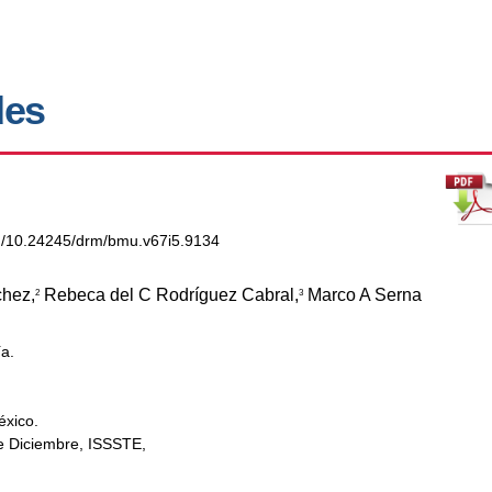
des
org/10.24245/drm/bmu.v67i5.9134
hez,
Rebeca del C Rodríguez Cabral,
Marco A Serna
2
3
a.
éxico.
e Diciembre, ISSSTE,