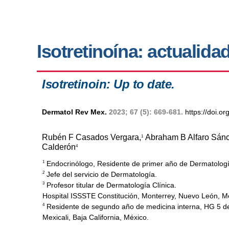
Isotretinoína: actualida
Isotretinoin: Up to date.
Dermatol Rev Mex.
2023; 67 (5): 669-681.
https://doi.
Rubén F Casados Vergara,
Abraham B Alfaro Sánc
1
Calderón
4
Endocrinólogo, Residente de primer año de Dermatologí
1
Jefe del servicio de Dermatología.
2
Profesor titular de Dermatología Clínica.
3
Hospital ISSSTE Constitución, Monterrey, Nuevo León, M
Residente de segundo año de medicina interna, HG 5 d
4
Mexicali, Baja California, México.