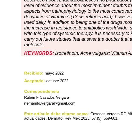
level of evidence about the most imminent doubts that
aspects from pathophysiology to the most controversi
derivative of vitamin A (13 cis retinoic acid); howev
used daily, in addition to being one of the drugs mos
the increase in resistance to antibiotics worldwide,
with this type of systemic therapy. It is necessary 
carry out future studies that answer the doubts that 
molecule.
KEYWORDS:
Isotretinoin; Acne vulgaris; Vitamin A
Recibido:
mayo 2022
Aceptado:
octubre 2022
Correspondencia
Rubén F Casados Vergara
rfernando.vergara@gmail.com
Este artículo debe citarse como:
Casados-Vergara RF, Al
actualidades. Dermatol Rev Mex 2023; 67 (5): 669-681.