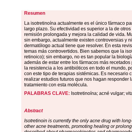
Resumen
La
iso
tretinoína actualmente es el único fármaco pa
largo plazo. Su efectividad es superior a la de otro
remisión prolongada y mejora la calidad de vida. M
sin embargo, actualmente existen controversias y n
dermatólogo actual tiene que resolver. En esta revi
temas más controvertidos. Bien sabemos que la isotr
retinoico); sin embargo, no es tan popular la biolog
además de estar entre los fármacos más recetados p
la resistencia a los antibióticos en todo el mundo, 
con este tipo de terapias sistémicas. Es necesario
realizar estudios futuros que nos hagan responder 
tratamiento con esta molécula.
PALABRAS CLAVE:
Isotretinoína; acné vulgar; vit
Abstract
Isotretinoin is currently the only acne drug with long
other acne treatments, promoting healing or prolong
described about pharmacokinetics and pharmacodyna