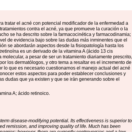
ra tratar el acné con potencial modificador de la enfermedad a
s tratamientos contra el acné, ya que promueve la curación o la
ucho se ha descrito sobre la farmacocinética y farmacodinamia;
ivel de evidencia bajo sobre las dudas más inminentes que el
sión se abordarán aspectos desde la fisiopatología hasta los
etinoína es un derivado de la vitamina A (ácido 13 cis
ía molecular, a pesar de ser un tratamiento diariamente prescrito
or los dermatólogos, y otro tema a resaltar es el incremento de
por lo que es necesario cuestionarnos el manejo actual del acné
 conocer estos aspectos para poder establecer conclusiones y
las dudas que ya existen y que se irán generando sobre el
amina A; ácido retinoico.
-term disease-modifying potential. Its effectiveness is superior to
ed remission, and improving quality of life. Much has been
mics; however, there are currently controversies and a low