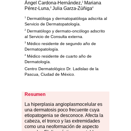
Ángel Cardona-Hernández,
Mariana
2
Pérez-Luna,
Julia Garza-Zúñiga
3
4
1
Dermatóloga y dermatopatóloga adscrita al
Servicio de Dermatopatología.
2
Dermatólogo y dermato-oncólogo adscrito
al Servicio de Consulta externa.
3
Médico residente de segundo año de
Dermatopatología.
4
Médico residente de cuarto año de
Dermatología.
Centro Dermatológico Dr. Ladislao de la
Pascua, Ciudad de México.
Resumen
La
hiperplasia angioplasmocelular es
una dermatosis poco frecuente cuya
etiopatogenia se de
sconoce. Afecta la
cabeza, el tronco y las extremidades
como una neoformación de aspecto