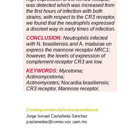
was detected which was increased from
the first hours of infection with both
strains, with respect to the CR3 receptor,
we found that the neutrophils expressed
a discreet way in early times of infection.
CONCLUSION:
Neutrophils infected
with
N. brasiliensis
and
A. madurae
on
express the mannose receptor MRC1;
however, the levels of expression of
complement receptor CR3 are low.
KEYWORDS:
Mycetoma;
Actinomycetoma;
Actinomycetes;
Nocardia brasiliensis
;
CR3 receptor, Mannose receptor.
Correspondencia/correspondence
Jorge Ismael Castañeda Sánchez
jcastanedas@correo.xoc.uam.mx