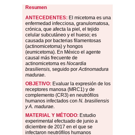
Resumen
ANTECEDENTES
:
El micetoma es una
enfermedad infecciosa, granulomatosa,
crónica, que afecta la piel, el tejido
celular subcutáneo y el hueso; es
causada por bacterias filamentosas
(actinomicetoma) y hongos
(eumicetoma). En México el agente
causal más frecuente de
actinomicetoma es
Nocardia
brasiliensis,
seguido por
Actinomadura
madurae
.
OBJETIVO:
Eval
uar la expresión de los
receptores manosa (MRC1) y de
complemento (CR3) en neutrófilos
humanos infectados con
N. brasiliensis
y A. madurae
.
MATERIAL
Y MÉTODO
:
Estudio
experimental efectuado de junio a
diciembre de 2017 en el que se
infectaron neutrófilos humanos