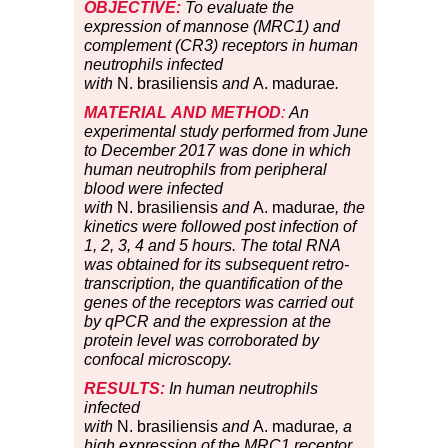
OBJECTIVE:
To evaluate the
expression of mannose (MRC1) and
complement (CR3) receptors in human
neutrophils infected
with
N. brasiliensis
and
A. madurae
.
MATERIAL
AND METHOD
:
An
experimental study performed from June
to December 2017 was done in which
human neutrophils from peripheral
blood were infected
with
N. brasiliensis
and
A. madurae
, the
kinetics were followed post infection of
1, 2, 3, 4 and 5 hours. The total RNA
was obtained for its subsequent retro-
transcription, the quantification of the
genes of the receptors was carried out
by qPCR and the expression at the
protein level was corroborated by
confocal microscopy.
RESULTS:
In human neutrophils
infected
with
N. brasiliensis
and
A. madurae
, a
high expression of the MRC1 receptor