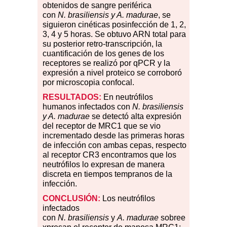
obtenidos de sangre periférica
con
N. brasiliensis y A. madurae
, se
siguieron cinéticas posinfección de 1, 2,
3, 4 y 5 horas. Se obtuvo ARN total para
su posterior retro-transcripción, la
cuantificación de los genes de los
receptores se realizó por qPCR y la
expresión a nivel proteico se corroboró
por microscopia confocal.
RESULTADOS:
En neutrófilos
humanos infectados con
N. brasiliensis
y A. madurae
se detectó alta expresión
del receptor de MRC1 que se vio
incrementado desde las primeras horas
de infección con ambas cepas, respecto
al receptor CR3 encontramos que los
neutrófilos lo expresan de manera
discreta en tiempos tempranos de la
infección.
CONCLUSIÓN:
Los neutrófi
los
infectados
con
N. brasiliensis
y
A. madurae
sobree