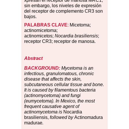
xpresan el receptor de manosa MRC1;
sin embargo, los niveles de expresión
del receptor de complemento CR3 son
bajos.
PALABRAS
CLAVE
:
Micetoma;
actinomicetoma;
actinomicetos;
Nocardia brasiliensis
;
receptor CR3; receptor de manosa.
Abstract
BACKGROUND:
Mycetoma is an
infectious, granulomatous, chronic
disease that affects the skin,
subcutaneous cellular tissue and bone.
It is caused by filamentous bacteria
(actinomycetoma) and fungi
(eumycetoma). In Mexico, the most
frequent causative agent of
actinomycetoma is
Nocardia
brasiliensis,
followed by
Actinomadura
madurae
.