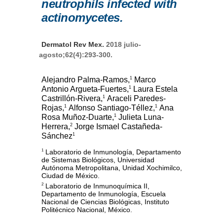
neutrophils infected with
actinomycetes.
Dermatol Rev Mex.
2018 julio-
agosto;62(4):293-300.
1
Alejandro Palma-Ramos,
Marco
1
Antonio Argueta-Fuertes,
Laura Estela
1
Castrillón-Rivera,
Araceli Paredes-
1
1
Rojas,
Alfonso Santiago-Téllez,
Ana
1
Rosa Muñoz-Duarte,
Julieta Luna-
2
Herrera,
Jorge Ismael Castañeda-
1
Sánchez
Laboratorio de Inmunología, Departamento
1
de Sistemas Biológicos, Universidad
Autónoma Metropolitana, Unidad Xochimilco,
Ciudad de México.
Laboratorio de Inmunoquímica II,
2
Departamento de Inmunología, Escuela
Nacional de Ciencias Biológicas, Instituto
Politécnico Nacional, México.