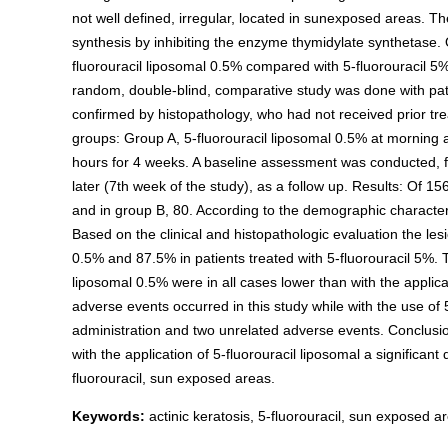
not well defined, irregular, located in sunexposed areas. The
synthesis by inhibiting the enzyme thymidylate synthetase. O
fluorouracil liposomal 0.5% compared with 5-fluorouracil 5%
random, double-blind, comparative study was done with patien
confirmed by histopathology, who had not received prior tr
groups: Group A, 5-fluorouracil liposomal 0.5% at morning 
hours for 4 weeks. A baseline assessment was conducted, 
later (7th week of the study), as a follow up. Results: Of 1
and in group B, 80. According to the demographic characterist
Based on the clinical and histopathologic evaluation the les
0.5% and 87.5% in patients treated with 5-fluorouracil 5%. 
liposomal 0.5% were in all cases lower than with the applica
adverse events occurred in this study while with the use of
administration and two unrelated adverse events. Conclusio
with the application of 5-fluorouracil liposomal a significan
fluorouracil, sun exposed areas.
Keywords:
actinic keratosis, 5-fluorouracil, sun exposed a