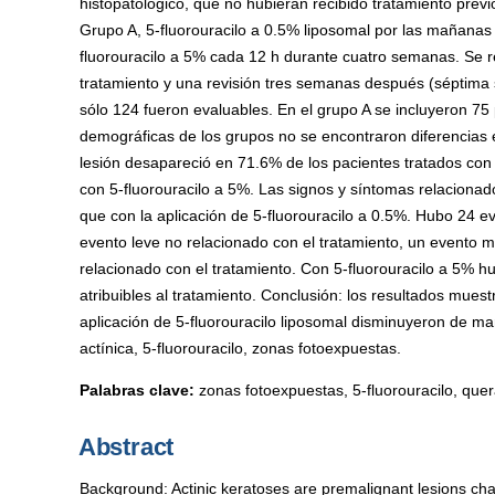
histopatológico, que no hubieran recibido tratamiento prev
Grupo A, 5-fluorouracilo a 0.5% liposomal por las mañana
fluorouracilo a 5% cada 12 h durante cuatro semanas. Se r
tratamiento y una revisión tres semanas después (séptima
sólo 124 fueron evaluables. En el grupo A se incluyeron 75 
demográficas de los grupos no se encontraron diferencias es
lesión desapareció en 71.6% de los pacientes tratados con 
con 5-fluorouracilo a 5%. Las signos y síntomas relacionad
que con la aplicación de 5-fluorouracilo a 0.5%. Hubo 24 e
evento leve no relacionado con el tratamiento, un evento
relacionado con el tratamiento. Con 5-fluorouracilo a 5% 
atribuibles al tratamiento. Conclusión: los resultados mue
aplicación de 5-fluorouracilo liposomal disminuyeron de ma
actínica, 5-fluorouracilo, zonas fotoexpuestas.
Palabras clave:
zonas fotoexpuestas, 5-fluorouracilo, quer
Abstract
Background: Actinic keratoses are premalignant lesions cha