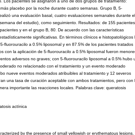
io. Los pacientes se asignaron a uno de dos grupos de tratamiento:
s más placebo por la noche durante cuatro semanas. Grupo B, 5-
ealizó una evaluación basal, cuatro evaluaciones semanales durante e
 semana del estudio), como seguimiento. Resultados: de 155 pacientes
pacientes y en el grupo B, 80. De acuerdo con las características
tadísticamente significativas. En términos clínicos e histopatológicos 
5-fluorouracilo a 0.5% liposomal y en 87.5% de los pacientes tratados
os con la aplicación de 5-fluorouracilo a 0.5% liposomal fueron menore
ventos adversos no graves; con 5-fluorouracilo liposomal a 0.5% hubo 
 moderado no relacionado con el tratamiento y un evento moderado
hubo nueve eventos moderados atribuibles al tratamiento y 12 severos
stran una tasa de curación aceptable con ambos tratamientos, pero con 
nera importante las reacciones locales. Palabras clave: queratosis
atosis actínica
racterized by the presence of small yellowish or erythematous lesions,