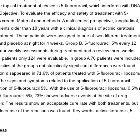
 topical treatment of choice is 5-fluorouracil, which interferes with DNA
bjective: To evaluate the efficacy and safety of treatment with 5-
 cream. Material and methods: A multicenter, prospective, longitudinal,
ts older than 18 years with a clinical diagnosis of actinic keratosis,
eatment. These patients were assigned to one of two different treatment
and placebo at night for 4 weeks. Group B, 5-fluorouracil 5% every 12
four weekly assessments during treatment and a review three weeks
56 patients only 124 were evaluable. In group A 76 patients were include
ics of the groups not statistically significant differences were found.
ion disappeared in 71.6% of patients treated with 5-fluorouracil liposom
The signs and symptoms related to the application of 5-fluorouracil
tion of 5-fluorouracil 5%. With the use of 5-fluorouracil liposomal 0.5%
 5 fluorouracil 5%, 23% showed adverse events at the site of drug
n: The results show an acceptable cure rate with both treatments, but
t decrease of the reactions was found. Key words: actinic keratosis, 5-
reas