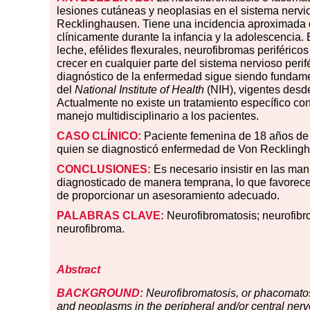
lesiones cutáneas y neoplasias en el sistema nervio
Recklinghausen. Tiene una incidencia aproximada d
clínicamente durante la infancia y la adolescencia. 
leche, efélides flexurales, neurofibromas periféric
crecer en cualquier parte del sistema nervioso perif
diagnóstico de la enfermedad sigue siendo fundamen
del
National Institute of Health
(NIH), vigentes desde
Actualmente no existe un tratamiento específico co
manejo multidisciplinario a los pacientes.
CASO CLÍNICO:
Paciente femenina de 18 años de e
quien se diagnosticó enfermedad de Von Recklin
CONCLUSIONES:
Es necesario insistir en las ma
diagnosticado de manera temprana, lo que favorecerá
de proporcionar un asesoramiento adecuado.
PALABRAS CLAVE:
Neurofibromatosis; neurofibro
neurofibroma.
Abstract
BACKGROUND:
Neurofibromatosis, or phacomatosi
and neoplasms in the peripheral and/or central ner