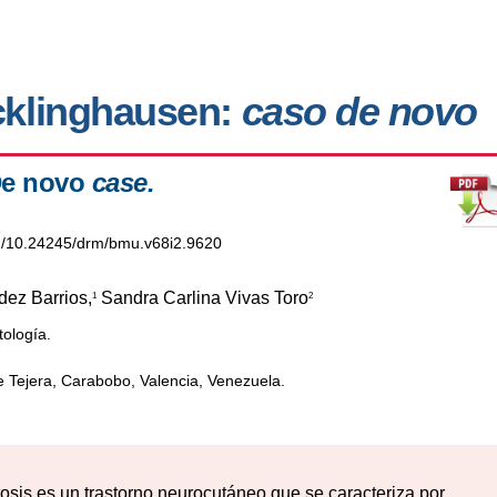
cklinghausen:
caso de novo
e novo
case.
org/10.24245/drm/bmu.v68i2.9620
ez Barrios,
Sandra Carlina Vivas Toro
1
2
ología.
e Tejera, Carabobo, Valencia, Venezuela.
osis es un trastorno neurocutáneo que se caracteriza por