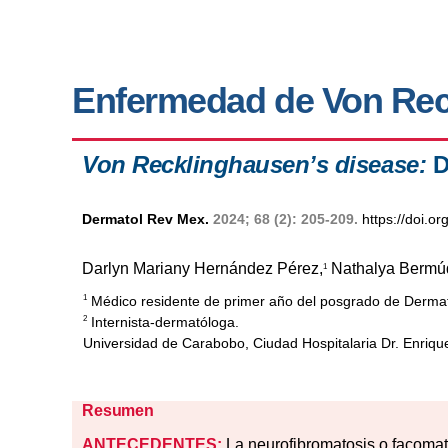
Enfermedad de Von Re
Von Recklinghausen’s disease:
D
Dermatol Rev Mex.
2024; 68 (2): 205-209.
https://doi.
Darlyn Mariany Hernández Pérez,
Nathalya Bermúd
1
Médico residente de primer año del posgrado de Dermat
1
Internista-dermatóloga.
2
Universidad de Carabobo, Ciudad Hospitalaria Dr. Enriqu
Resumen
ANTECEDENTES:
La neurofibromatosis o facomat