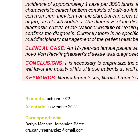
incidence of approximately 1 case per 3000 births, 
characteristic clinical pattern consists of café-au-la
common sign; they form on the skin, but can grow a
organ), and Lisch nodules. The diagnosis of the dis
diagnostic criteria of the National Institute of Health
confirms the diagnosis. Currently there is no specif
multidisciplinary management of the patient must be 
CLINICAL CASE:
An 18-year-old female patient with
novo Von Recklinghausen’s disease was diagnose
CONCLUSIONS:
It is necessary to emphasize the c
will favor the quality of life of these patients as wel
KEYWORDS:
Neurofibromatoses; Neurofibromatosi
Recibido:
octubre 2022
Aceptado:
noviembre 2022
Correspondencia
Darlyn Mariany Hernández Pérez
dra.darlynhernandez@gmail.com