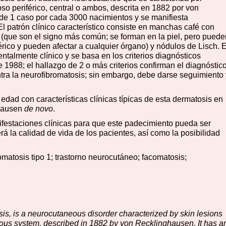
so periférico, central o ambos, descrita en 1882 por von
e 1 caso por cada 3000 nacimientos y se manifiesta
El patrón clínico característico consiste en manchas café con
os (que son el signo más común; se forman en la piel, pero puede
érico y pueden afectar a cualquier órgano) y nódulos de Lisch. E
talmente clínico y se basa en los criterios diagnósticos
 1988; el hallazgo de 2 o más criterios confirman el diagnóstico
ntra la neurofibromatosis; sin embargo, debe darse seguimiento 
dad con características clínicas típicas de esta dermatosis en
ghausen
de novo
.
nifestaciones clínicas para que este padecimiento pueda ser
 la calidad de vida de los pacientes, así como la posibilidad
matosis tipo 1; trastorno neurocutáneo; facomatosis;
s, is a neurocutaneous disorder characterized by skin lesions
vous system, described in 1882 by von Recklinghausen. It has a