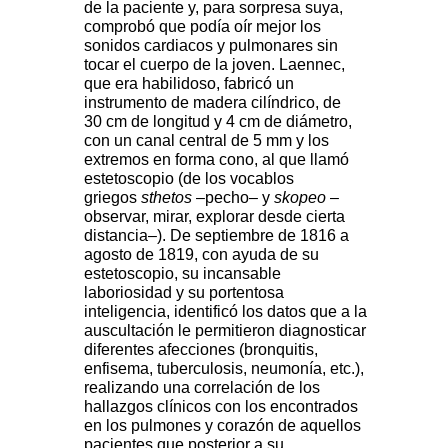
de la paciente y, para sorpresa suya,
comprobó que podía oír mejor los
sonidos cardiacos y pulmonares sin
tocar el cuerpo de la joven. Laennec,
que era habilidoso, fabricó un
instrumento de madera cilíndrico, de
30 cm de longitud y 4 cm de diámetro,
con un canal central de 5 mm y los
extremos en forma cono, al que llamó
estetoscopio (de los vocablos
griegos
sthetos
–pecho– y
skopeo
–
observar, mirar, explorar desde cierta
distancia–). De septiembre de 1816 a
agosto de 1819, con ayuda de su
estetoscopio, su incansable
laboriosidad y su portentosa
inteligencia, identificó los datos que a la
auscultación le permitieron diagnosticar
diferentes afecciones (bronquitis,
enfisema, tuberculosis, neumonía, etc.),
realizando una correlación de los
hallazgos clínicos con los encontrados
en los pulmones y corazón de aquellos
pacientes que posterior a su