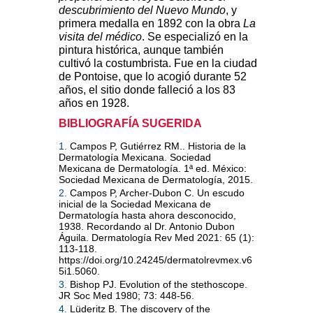
descubrimiento del Nuevo Mundo
, y
primera medalla en 1892 con la obra
La
visita del médico
. Se especializó en la
pintura histórica, aunque también
cultivó la costumbrista. Fue en la ciudad
de Pontoise, que lo acogió durante 52
años, el sitio donde falleció a los 83
años en 1928.
BIBLIOGRAFÍA SUGERIDA
1.
Campos P, Gutiérrez RM.. Historia de la
Dermatología Mexicana. Sociedad
Mexicana de Dermatología. 1ª ed. México:
Sociedad Mexicana de Dermatología, 2015.
2.
Campos P, Archer-Dubon C. Un escudo
inicial de la Sociedad Mexicana de
Dermatología hasta ahora desconocido,
1938. Recordando al Dr. Antonio Dubon
Águila. Dermatología Rev Med 2021: 65 (1):
113-118.
https://doi.org/10.24245/dermatolrevmex.v6
5i1.5060.
3.
Bishop PJ. Evolution of the stethoscope.
JR Soc Med 1980; 73: 448-56.
4.
Lüderitz B. The discovery of the