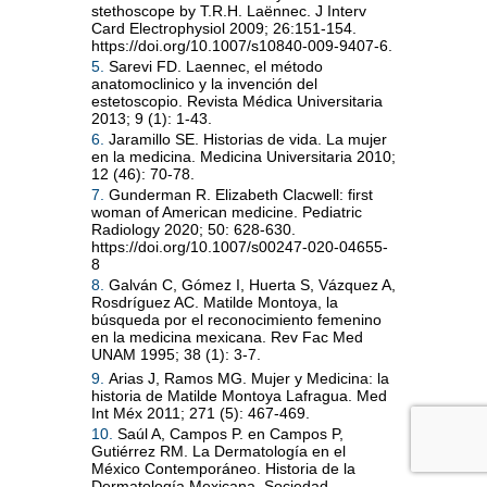
stethoscope by T.R.H. Laënnec. J Interv
Card Electrophysiol 2009; 26:151-154.
https://doi.org/10.1007/s10840-009-9407-6.
5.
Sarevi FD. Laennec, el método
anatomoclinico y la invención del
estetoscopio. Revista Médica Universitaria
2013; 9 (1): 1-43.
6.
Jaramillo SE. Historias de vida. La mujer
en la medicina. Medicina Universitaria 2010;
12 (46): 70-78.
7.
Gunderman R. Elizabeth Clacwell: first
woman of American medicine. Pediatric
Radiology 2020; 50: 628-630.
https://doi.org/10.1007/s00247-020-04655-
8
8.
Galván C, Gómez I, Huerta S, Vázquez A,
Rosdríguez AC. Matilde Montoya, la
búsqueda por el reconocimiento femenino
en la medicina mexicana. Rev Fac Med
UNAM 1995; 38 (1): 3-7.
9.
Arias J, Ramos MG. Mujer y Medicina: la
historia de Matilde Montoya Lafragua. Med
Int Méx 2011; 271 (5): 467-469.
10.
Saúl A, Campos P. en Campos P,
Gutiérrez RM. La Dermatología en el
México Contemporáneo. Historia de la
Dermatología Mexicana. Sociedad